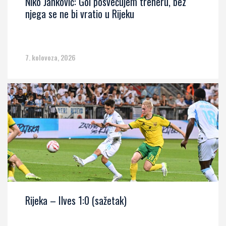
Niko Janković: Gol posvećujem treneru, bez
njega se ne bi vratio u Rijeku
7. kolovoza, 2026
Rijeka – Ilves 1:0 (sažetak)