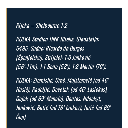
Rijeka – Shelbourne 1:2
RIJEKA Stadion HNK Rijeka. Gledatelja:
6495. Sudac: Ricardo de Burgos
(Španjolska). Strijelci: 1:0 Janković
(56’-11m), 1:1 Bone (58’), 1:2 Martin (70’).
RIJEKA: Zlomislić, Oreč, Majstorović (od 46’
Husić), Radeljić, Devetak (od 46’ Lasickas),
Gojak (od 69’ Menalo), Dantas, Ndockyt,
Janković, Butić (od 76’ Iankov), Jurić (od 69’
Čop).