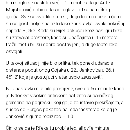
biti moglo se naslutiti već u 1. minuti kada je Ante
Majstorović dobio udarac u glavu od suparničkog
igrača. Sve se svodilo na trku, dugu loptu i duele u čemu
su se gosti bolje snalazili i lako zaustavljali svaki pokušaj
napada Rijeke. Kada su Bijeli pokušali kroz pas igru brzo
su zatvarali prostore, kada su ubačajima u 16 metara
tražili metu bili su dobro postavljeni, a duge lopte lako
osvajali.
U takvoj situaciji nije bilo prilika, tek poneki udarac s
distance poput onog Gojaka u 22., Jankovića u 26. i
45’+2’ koje je gostujući vratar uspio zaustaviti.
Ni u nastavku nije bilo promjene, sve do 56. minute kada
je Ndockyt visokim pritiskom natjerao suparničkog
golmana na pogrešku, koji ga je zaustavio prekršajem, a
sudac de Burgos pokazao na jedanaesterac kojeg je
Janković sigurno realizirao – 1:0.
Činilo se da je Rijeka tu probila led, ali dvije minute