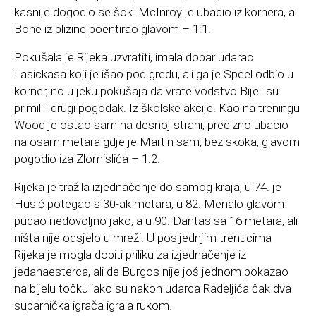
kasnije dogodio se šok. McInroy je ubacio iz kornera, a
Bone iz blizine poentirao glavom – 1:1.
Pokušala je Rijeka uzvratiti, imala dobar udarac
Lasickasa koji je išao pod gredu, ali ga je Speel odbio u
korner, no u jeku pokušaja da vrate vodstvo Bijeli su
primili i drugi pogodak. Iz školske akcije. Kao na treningu
Wood je ostao sam na desnoj strani, precizno ubacio
na osam metara gdje je Martin sam, bez skoka, glavom
pogodio iza Zlomislića – 1:2.
Rijeka je tražila izjednačenje do samog kraja, u 74. je
Husić potegao s 30-ak metara, u 82. Menalo glavom
pucao nedovoljno jako, a u 90. Dantas sa 16 metara, ali
ništa nije odsjelo u mreži. U posljednjim trenucima
Rijeka je mogla dobiti priliku za izjednačenje iz
jedanaesterca, ali de Burgos nije još jednom pokazao
na bijelu točku iako su nakon udarca Radeljića čak dva
suparnička igrača igrala rukom.