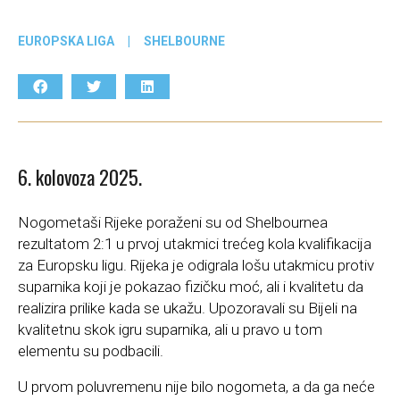
EUROPSKA LIGA
|
SHELBOURNE
6. kolovoza 2025.
Nogometaši Rijeke poraženi su od Shelbournea
rezultatom 2:1 u prvoj utakmici trećeg kola kvalifikacija
za Europsku ligu. Rijeka je odigrala lošu utakmicu protiv
suparnika koji je pokazao fizičku moć, ali i kvalitetu da
realizira prilike kada se ukažu. Upozoravali su Bijeli na
kvalitetnu skok igru suparnika, ali u pravo u tom
elementu su podbacili.
U prvom poluvremenu nije bilo nogometa, a da ga neće