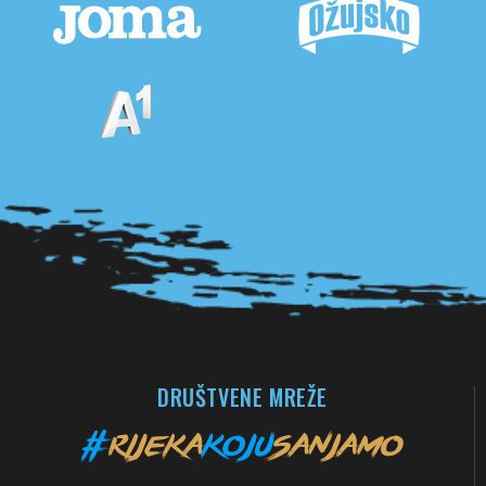
Pogledaj sve partnere
DRUŠTVENE MREŽE