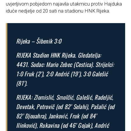
uvjerljivom pobjedom najavila utakmicu protiv Hajduka
iduće nedjelje od 20 sati na stadionu HNK Rijeka.
Rijeka – Šibenik 3:0
RIJEKA Stadion HNK Rijeka. Gledatelja:
4431. Sudac: Mario Zebec (Cestica). Strijelci:
1:0 Fruk (2’), 2:0 Andrić (19’), 3:0 Galešić
(81’).
RIJEKA: Zlomislić, Smolčić, Galešić, Radeljić,
Devetak, Petrovič (od 82’ Selahi), Pašalić (od
82’ Djouahra), Janković, Fruk (od 84’
Ilinković), Rukavina (od 46’ Gojak), Andrić