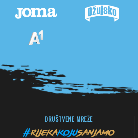
Pogledaj sve partnere
DRUŠTVENE MREŽE