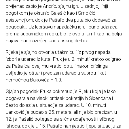
prvijenac zabio je Andrić, sjajnu igru u zadnjoj liniji
pogotkom je okrunio Galešić kao i Smolčić
asistencijom, dok je Pašalić dva puta bio dodavač za
pogodak… Uz lepršavu napadačku igru i puno udaraca
prema suparničkom golu, bio je ovo trijumf kao najbolja
najava nadolazećeg Jadranskog derbija.
Rijeka je sjajno otvorila utakmicu i iz prvog napada
izborila udarac iz kuta. Fruk je u 2. minuti kratko odigrao
za Pašalića, ovaj mu vratio loptu i nakon driblinga
uslijedio je oštar i precizan udarac u suprotni kut
nemoćnog Đakovića – 1:0.
Sjajan pogodak Fruka pokrenuo je Rijeku koja je lako
odgovarala na visoki pritisak pokretljivih Šibenćana i
često dolazila u situacije za udarac. U 10. minuti
Janković je pucao s 25. metara, ali nije bio precizan, u
12. je Pašalić potegao sa slične udaljenosti i sličnog
ishoda, dok je u 15. Pašalić namjestio lijepu situaciju za