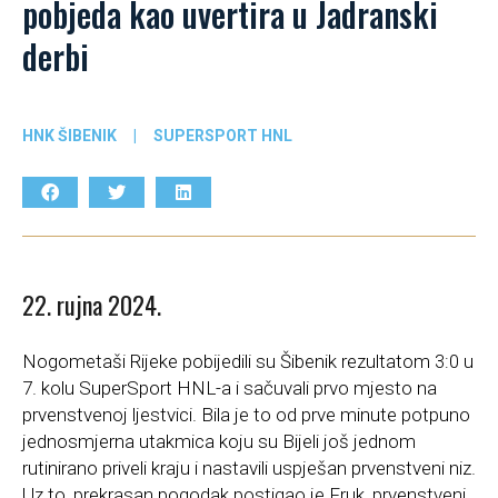
pobjeda kao uvertira u Jadranski
derbi
HNK ŠIBENIK
|
SUPERSPORT HNL
22. rujna 2024.
Nogometaši Rijeke pobijedili su Šibenik rezultatom 3:0 u
7. kolu SuperSport HNL-a i sačuvali prvo mjesto na
prvenstvenoj ljestvici. Bila je to od prve minute potpuno
jednosmjerna utakmica koju su Bijeli još jednom
rutinirano priveli kraju i nastavili uspješan prvenstveni niz.
Uz to, prekrasan pogodak postigao je Fruk, prvenstveni