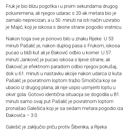
Fruk je bio blizu pogotka i u prvim sekundama drugog
poluvremena, ali njegov udarac s 20-ak metara bio je
zamalo neprecizan, a u 50. minuti na isti način uzvratio
je Majić, koji je iskosa s desne strane pogodio vratnicu.
Nakon toga sve je ponovo bilo u znaku Rijeke. U 53.
minuti Pašalić je, nakon duplog pasa s Frukom, iskosa
pucao u bliži kut ali je Đaković odbio u korner. U 57.
minuti Janković je pucao iskosa s lijeve strane, ali
Đaković je efektnom paradom odbio njegov pokušaj,
dok u 61. minuti u nastavku akcije nakon udarca iz kuta
Pašalić je povratnom loptom tražio Smolčića koji se
ubacio iz drugog plana, ali nije uspio usmjeriti loptu u
okvir gola. Gotovo identična situacija se dogodila u 81.
minuti samo ovaj put Pašalić je povratnom loptom
pronašao Galešića koji je sa sedam metara pogodio iza
Đakovića – 3:0.
Galešić je zaključio priču protiv Šibenika, a Rijeka