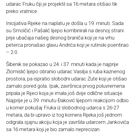
udarac Fruku čiji je projektil sa 16 metara otišao tik
preko vratnice.
Inicijativa Rijeke na naplatu je došla u 19. minuti. Sada
su Smolčić i Pašalić lijepo kombinirali na desnoj strani
prije ubačaja našeg desnog braniča koji je na vrhu
peterca pronašao glavu Andrića koji je rutinski poentirao
– 2:0.
Šibenik se pokazao u 24. i 37. minuti kada je najprije
Zlomislić lijepo obranio udarac Vasilja s ruba kaznenog
prostora, pa ispratio slobodni udarac Zute koji je otišao
zamalo pored gola. Ipak, završnica prvog poluvremena
pripala je Rijeci koja je imala još dvije odlične situacije.
Najprije je u 39. minutu Đaković lijepom reakcijom odbio
u korner pokušaj Fruka iz slobodnog udarca s 26-27
metara, da bi upravo iz tog kornera Rijeka još jednom
odigrala sjajnu akciju koja je završila udarcem Jankovića
sa 16 metara koji je bio zamalo neprecizan.