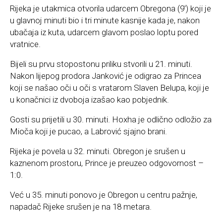
Rijeka je utakmica otvorila udarcem Obregona (9′) koji je
u glavnoj minuti bio i tri minute kasnije kada je, nakon
ubačaja iz kuta, udarcem glavom poslao loptu pored
vratnice.
Bijeli su prvu stopostonu priliku stvorili u 21. minuti.
Nakon lijepog prodora Janković je odigrao za Princea
koji se našao oči u oči s vratarom Slaven Belupa, koji je
u konačnici iz dvoboja izašao kao pobjednik.
Gosti su prijetili u 30. minuti. Hoxha je odlično odložio za
Mioča koji je pucao, a Labrović sjajno brani.
Rijeka je povela u 32. minuti. Obregon je srušen u
kaznenom prostoru, Prince je preuzeo odgovornost –
1:0.
Već u 35. minuti ponovo je Obregon u centru pažnje,
napadač Rijeke srušen je na 18 metara.