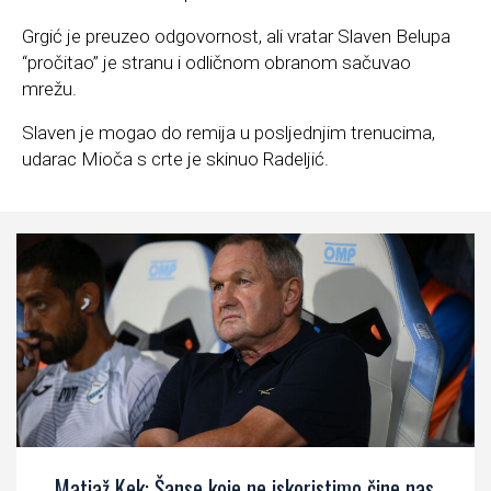
Grgić je preuzeo odgovornost, ali vratar Slaven Belupa
“pročitao” je stranu i odličnom obranom sačuvao
mrežu.
Slaven je mogao do remija u posljednjim trenucima,
udarac Mioča s crte je skinuo Radeljić.
Matjaž Kek: Šanse koje ne iskoristimo čine nas