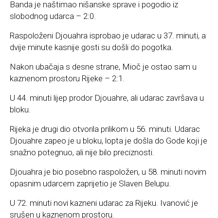
Banda je naštimao nišanske sprave i pogodio iz
slobodnog udarca – 2:0.
Raspoloženi Djouahra isprobao je udarac u 37. minuti, a
dvije minute kasnije gosti su došli do pogotka.
Nakon ubačaja s desne strane, Mioč je ostao sam u
kaznenom prostoru Rijeke – 2:1.
U 44. minuti lijep prodor Djouahre, ali udarac završava u
bloku.
Rijeka je drugi dio otvorila prilikom u 56. minuti. Udarac
Djouahre zapeo je u bloku, lopta je došla do Gode koji je
snažno potegnuo, ali nije bilo preciznosti.
Djouahra je bio posebno raspoložen, u 58. minuti novim
opasnim udarcem zaprijetio je Slaven Belupu.
U 72. minuti novi kazneni udarac za Rijeku. Ivanović je
srušen u kaznenom prostoru.