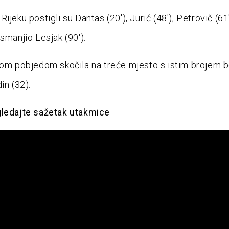
ijeku postigli su Dantas (20′), Jurić (48′), Petrovič (61
smanjio Lesjak (90′).
vom pobjedom skočila na treće mjesto s istim brojem 
in (32).
gledajte sažetak utakmice