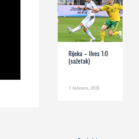
Rijeka – Ilves 1:0
(sažetak)
7. kolovoza, 2026