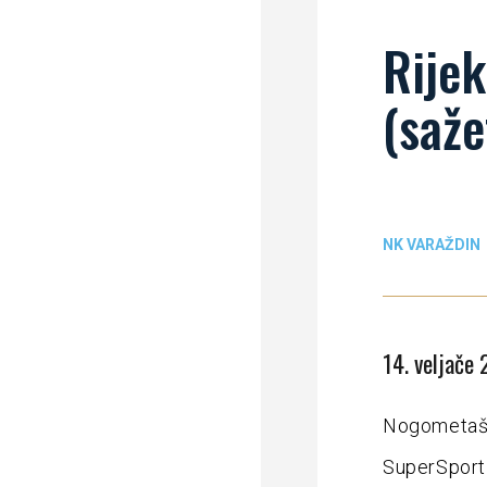
Rijek
(saže
NK VARAŽDIN
14. veljače
Nogometaši 
SuperSport