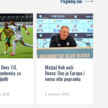
Pogledaj sve
 Ilves 1:0,
Matjaž Kek uoči
I
ankovića za
Ilvesa: Ovo je Europa i
s
ijelih
nema više popravka
č
m
a, 2026
5. kolovoza, 2026
5.