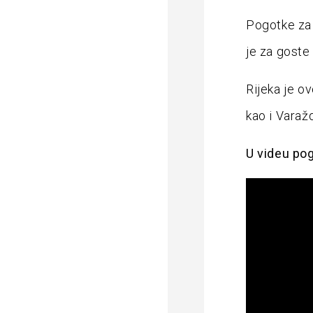
Pogotke za R
je za goste 
Rijeka je o
kao i Varažd
U videu po