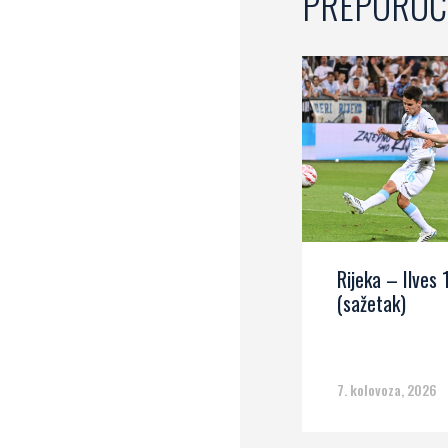
PREPORUČ
Rijeka – Ilves 
(sažetak)
7. kolovoza, 2026