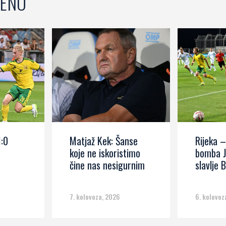
ENO
1:0
Matjaž Kek: Šanse
Rijeka –
koje ne iskoristimo
bomba J
čine nas nesigurnim
slavlje B
7. kolovoza, 2026
6. kolovoz