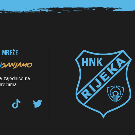
 MREŽE
a zajednice na
mrežama