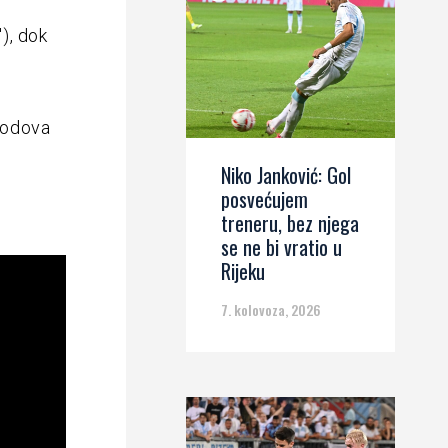
′), dok
bodova
Niko Janković: Gol
posvećujem
treneru, bez njega
se ne bi vratio u
Rijeku
7. kolovoza, 2026