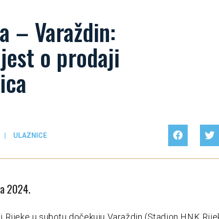
a – Varaždin:
jest o prodaji
ica
|
ULAZNICE
da 2024.
Rijeke u subotu dočekuju Varaždin (Stadion HNK Rije