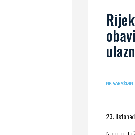
Rijek
obavi
ulazn
NK VARAŽDIN
23. listopa
Nogometaši 