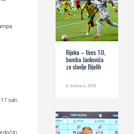
kampa
Rijeka – Ilves 1:0,
bomba Jankovića
za slavlje Bijelih
6. kolovoza, 2026
 17 sati
edočiti