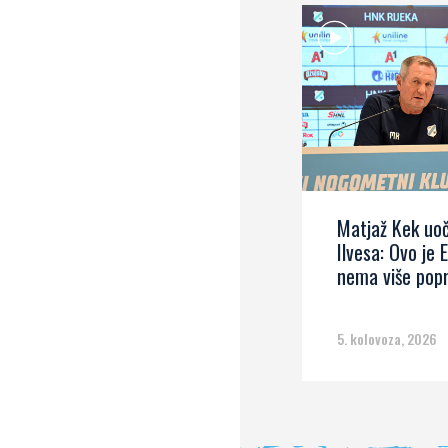
Matjaž Kek uoč
Ilvesa: Ovo je 
nema više pop
5. kolovoza, 2026