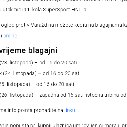
 u utakmici 11. kola SuperSport HNL-a.
 ogled protiv Varaždina možete kupiti na blagajnama 
 i
online
rijeme blagajni
 (23. listopada) – od 16 do 20 sati
k (24. listopada) – od 16 do 20 sati
25. listopada) – od 16 do 20 sati
(26. listopada) – zapadna od 16 sati, istočna tribina od
me info pointa pronađite na
linku
anje popusta pri kupnji ulaznica umirovljenici moraju pr