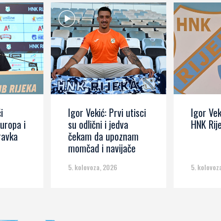
i
Igor Vekić: Prvi utisci
Igor Vek
Europa i
su odlični i jedva
HNK Rij
ravka
čekam da upoznam
momčad i navijače
5. kolovoza, 2026
5. kolovoz