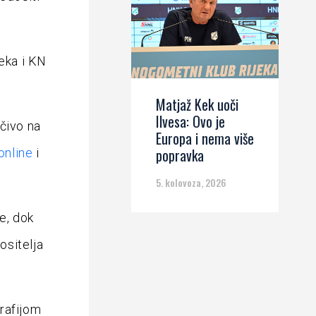
jeka i KN
Matjaž Kek uoči
Ilvesa: Ovo je
učivo na
Europa i nema više
popravka
online
i
5. kolovoza, 2026
e, dok
ositelja
rafijom