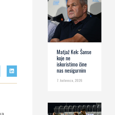
Matjaž Kek: Šanse
koje ne
iskoristimo čine
nas nesigurnim
7. kolovoza, 2026
ka,