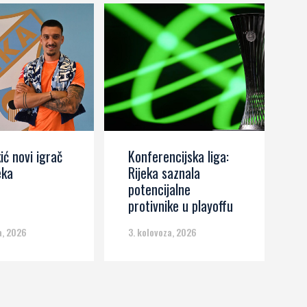
ić novi igrač
Konferencijska liga:
J
eka
Rijeka saznala
Z
potencijalne
k
protivnike u playoffu
d
a, 2026
3. kolovoza, 2026
3.