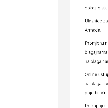
dokaz o sta
Ulaznice za
Armada.
Promjenu no
blagajnama,
na blagajna
Online ustu
na blagajna
pojedinačne
Pri kupnji 