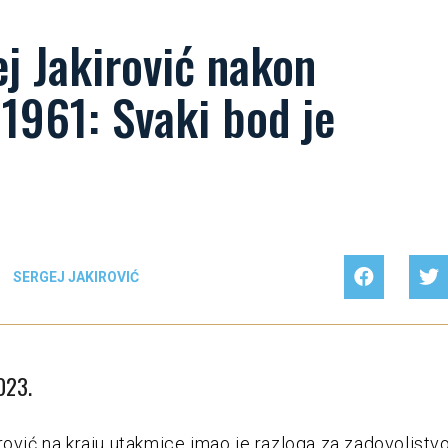
j Jakirović nakon
 1961: Svaki bod je
SERGEJ JAKIROVIĆ
023.
rović na kraju utakmice imao je razloga za zadovoljstvo