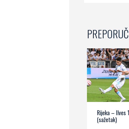
PREPORUČ
Rijeka – Ilves 
(sažetak)