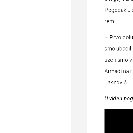
Pogodak u s
remi.
– Prvo polu
smo ubacili
uzeli smo vr
Armadi na r
Jakirović.
U videu pog