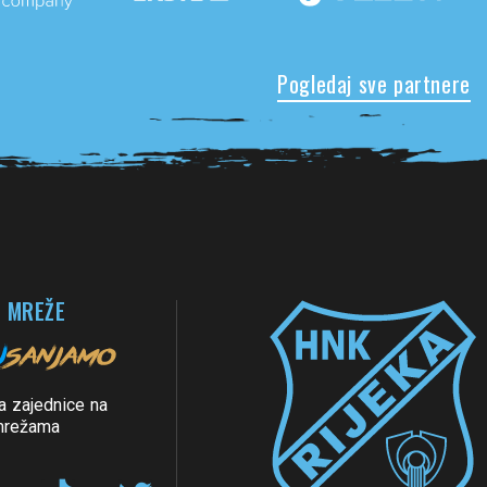
Pogledaj sve partnere
 MREŽE
a zajednice na
mrežama