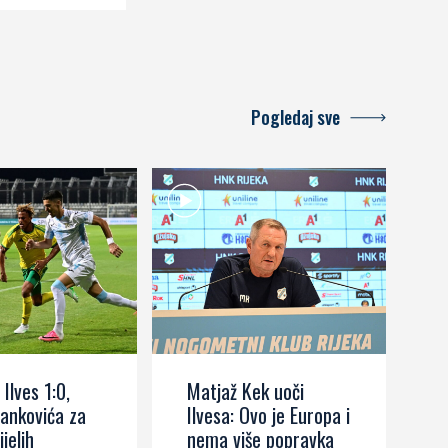
Pogledaj sve
 Ilves 1:0,
Matjaž Kek uoči
I
ankovića za
Ilvesa: Ovo je Europa i
s
ijelih
nema više popravka
č