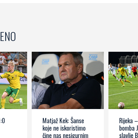
ENO
1:0
Matjaž Kek: Šanse
Rijeka –
koje ne iskoristimo
bomba J
čine nas nesigurnim
slavlje B