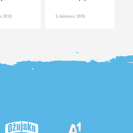
m
a, 2026
5. kolovoza, 2026
5.