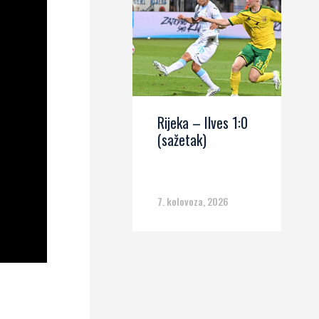
Rijeka – Ilves 1:0
(sažetak)
7. kolovoza, 2026