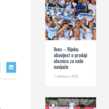
Ilves – Rijeka:
obavijest o prodaji
ulaznica za naše
navijače
7. kolovoza, 2026
.