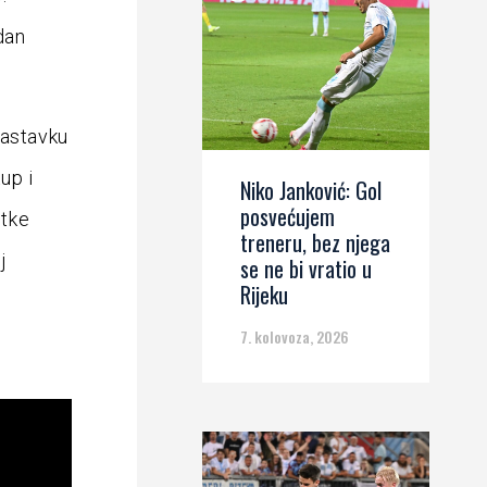
dan
nastavku
up i
Niko Janković: Gol
posvećujem
itke
treneru, bez njega
j
se ne bi vratio u
Rijeku
7. kolovoza, 2026