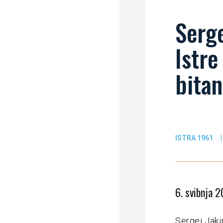
Serge
Istre
bitan
ISTRA 1961
|
6. svibnja 2
Sergej Jaki