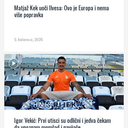
Matjaž Kek uoči Ilvesa: Ovo je Europa i nema
više popravka
5. kolovoza, 2026
Igor Vekić: Prvi utisci su odlični i jedva čekam
da upoznam momčad i navijače