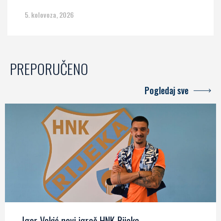
5. kolovoza, 2026
PREPORUČENO
Pogledaj sve
Igor Vekić novi igrač HNK Rijeka