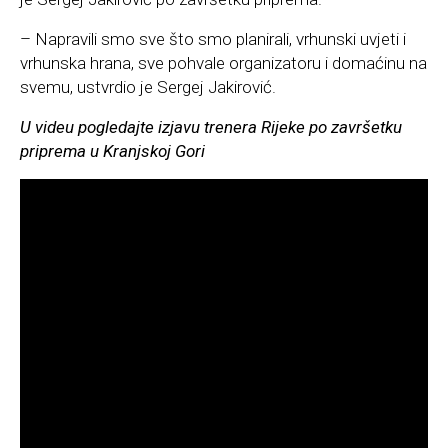
– Napravili smo sve što smo planirali, vrhunski uvjeti i
vrhunska hrana, sve pohvale organizatoru i domaćinu na
svemu, ustvrdio je Sergej Jakirović.
U videu pogledajte izjavu trenera Rijeke po završetku
priprema u Kranjskoj Gori