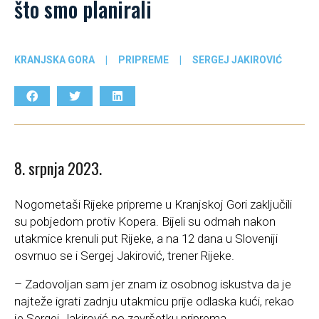
što smo planirali
KRANJSKA GORA
|
PRIPREME
|
SERGEJ JAKIROVIĆ
8. srpnja 2023.
Nogometaši Rijeke pripreme u Kranjskoj Gori zaključili
su pobjedom protiv Kopera. Bijeli su odmah nakon
utakmice krenuli put Rijeke, a na 12 dana u Sloveniji
osvrnuo se i Sergej Jakirović, trener Rijeke.
– Zadovoljan sam jer znam iz osobnog iskustva da je
najteže igrati zadnju utakmicu prije odlaska kući, rekao
je Sergej Jakirović po završetku priprema.