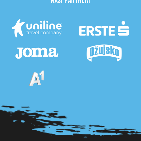
NAŠI PARTNERI
Pogledaj sve partnere