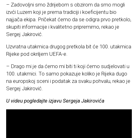
– Zadovoljni smo ždrijebom s obzirom da smo mogli
izvći Luzern koji je prema tradiciji i koeficijentu bio
najjača ekipa. Pričekat ćemo da se odigra prvo pretkolo,
skupiti informacije i kvalitetno pripremimo, rekao je
Sergej Jakirović.
Uzvratna utakmica drugog pretkola bit će 100. utakmica
Rijeke pod okriljem UEFA-e.
– Drago mi je da ćemo mi biti ti koji ćemo sudjelovati u
100. utakmici. To samo pokazuje koliko je Rijeka dugo
na europskoj sceni i podatak za svaku pohvalu, rekao je
Sergej Jakirović.
U videu pogledajte izjavu Sergeja Jakirovića