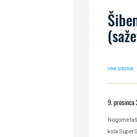
Šiben
(saže
HNK ŠIBENIK
9. prosinca
Nogometaši 
kola Super