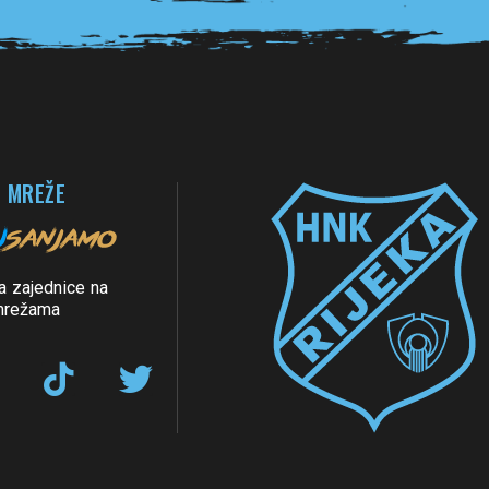
 MREŽE
a zajednice na
mrežama