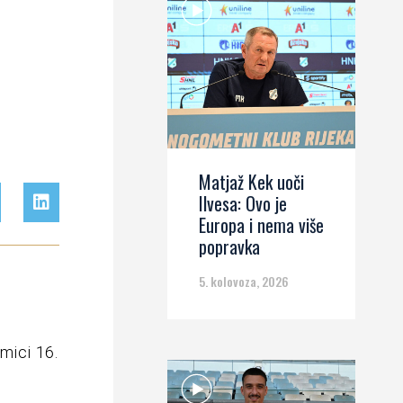
Matjaž Kek uoči
Ilvesa: Ovo je
Europa i nema više
popravka
5. kolovoza, 2026
mici 16.