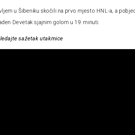
lavljem u Šibeniku skočili na prvo mjesto HNL-a, a pobje
aden Devetak sjajnim golom u 19. minuti.
ledajte sažetak utakmice