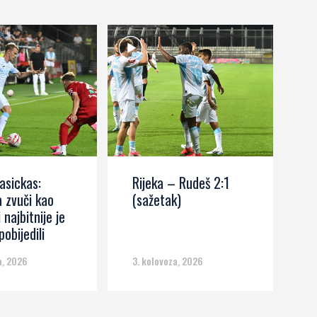
asickas:
Rijeka – Rudeš 2:1
M
 zvuči kao
(sažetak)
R
i najbitnije je
r
obijedili
p
n
a, 2026
3. kolovoza, 2026
3.