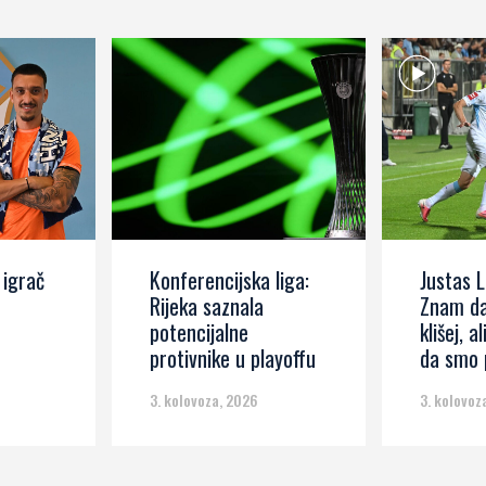
 igrač
Konferencijska liga:
Justas L
Rijeka saznala
Znam da
potencijalne
klišej, al
protivnike u playoffu
da smo p
3. kolovoza, 2026
3. kolovoz