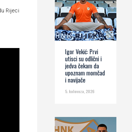
du Rijeci
Igor Vekić: Prvi
utisci su odlični i
jedva čekam da
upoznam momčad
i navijače
5. kolovoza, 2026