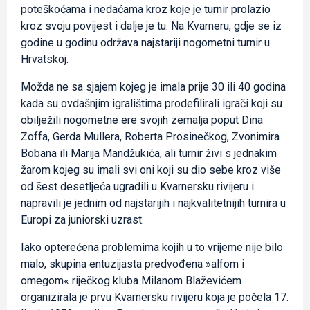
poteškoćama i nedaćama kroz koje je turnir prolazio
kroz svoju povijest i dalje je tu. Na Kvarneru, gdje se iz
godine u godinu održava najstariji nogometni turnir u
Hrvatskoj.
Možda ne sa sjajem kojeg je imala prije 30 ili 40 godina
kada su ovdašnjim igralištima prodefilirali igrači koji su
obilježili nogometne ere svojih zemalja poput Dina
Zoffa, Gerda Mullera, Roberta Prosinečkog, Zvonimira
Bobana ili Marija Mandžukića, ali turnir živi s jednakim
žarom kojeg su imali svi oni koji su dio sebe kroz više
od šest desetljeća ugradili u Kvarnersku rivijeru i
napravili je jednim od najstarijih i najkvalitetnijih turnira u
Europi za juniorski uzrast.
Iako opterećena problemima kojih u to vrijeme nije bilo
malo, skupina entuzijasta predvođena »alfom i
omegom« riječkog kluba Milanom Blaževićem
organizirala je prvu Kvarnersku rivijeru koja je počela 17.