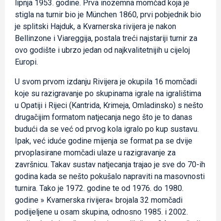
lipnja 1953. godine. Prva inozemna momčad koja je
stigla na turnir bio je München 1860, prvi pobjednik bio
je splitski Hajduk, a Kvarnerska rivijera je nakon
Bellinzone i Viareggija, postala treći najstariji turnir za
ovo godište i ubrzo jedan od najkvalitetnijih u cijeloj
Europi.
U svom prvom izdanju Rivijera je okupila 16 momčadi
koje su razigravanje po skupinama igrale na igralištima
u Opatiji i Rijeci (Kantrida, Krimeja, Omladinsko) s nešto
drugačijim formatom natjecanja nego što je to danas
budući da se već od prvog kola igralo po kup sustavu.
Ipak, već iduće godine mijenja se format pa se dvije
prvoplasirane momčadi ulaze u razigravanje za
završnicu. Takav sustav natjecanja trajao je sve do 70-ih
godina kada se nešto pokušalo napraviti na masovnosti
turnira. Tako je 1972. godine te od 1976. do 1980.
godine » Kvarnerska rivijera« brojala 32 momčadi
podijeljene u osam skupina, odnosno 1985. i 2002.