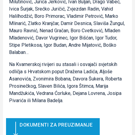
Milutinović, Jurica Jerković, Ivan Buljan, Drago Vabec,
Ivica Šurjak, Srećko Juričić, Zvjezdan Radin, Vahid
Halilhodžić, Boro Primorac, Vladimir Petrović, Marko
Mlinarić, Zlatko Kranjčar, Damir Desnica, Slaviša Žungul,
Mauro Ravnić, Nenad Gračan, Boro Cvetković, Mladen
Mladenović, Davor Vugrinec, Igor Bišćan, Igor Tudor,
Stipe Pletikosa, Igor Budan, Andre Mijatović, Boško
Balaban…
Na Kvarnerskoj rivijeri su stasali i osvajači svjetskih
odličja s Hrvatskom poput Dražena Ladića, Aljoše
Asanovića, Zvonimira Bobana, Davora Šukera, Roberta
Prosinečkog, Slaven Bilića, Igora Štimca, Marija
Mandžukića, Vedrana Ćorluke, Dejana Lovrena, Josipa
Pivarića ili Milana Badelja.
DOKUMENTI ZA PREUZIMANJE