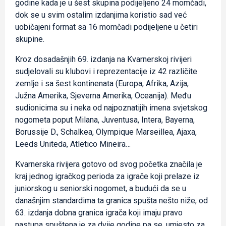
godine kada je u šest skupina podijeljeno 24 momčadi,
dok se u svim ostalim izdanjima koristio sad već
uobičajeni format sa 16 momčadi podijeljene u četiri
skupine.
Kroz dosadašnjih 69. izdanja na Kvarnerskoj rivijeri
sudjelovali su klubovi i reprezentacije iz 42 različite
zemlje i sa šest kontinenata (Europa, Afrika, Azija,
Južna Amerika, Sjeverna Amerika, Oceanija). Među
sudionicima su i neka od najpoznatijih imena svjetskog
nogometa poput Milana, Juventusa, Intera, Bayerna,
Borussije D., Schalkea, Olympique Marseillea, Ajaxa,
Leeds Uniteda, Atletico Mineira…
Kvarnerska rivijera gotovo od svog početka značila je
kraj jednog igračkog perioda za igrače koji prelaze iz
juniorskog u seniorski nogomet, a budući da se u
današnjim standardima ta granica spušta nešto niže, od
63. izdanja dobna granica igrača koji imaju pravo
nastupa spuštena je za dvije godine pa se, umjesto za