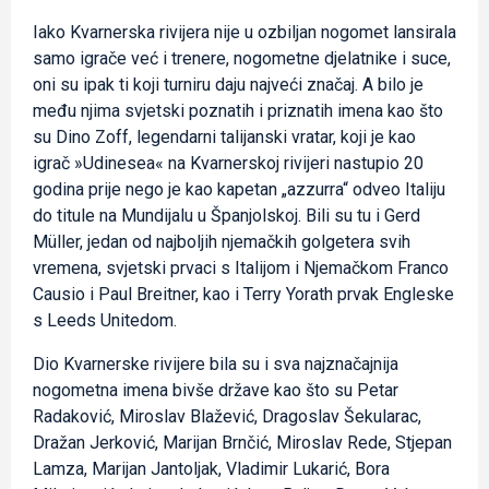
Iako Kvarnerska rivijera nije u ozbiljan nogomet lansirala
samo igrače već i trenere, nogometne djelatnike i suce,
oni su ipak ti koji turniru daju najveći značaj. A bilo je
među njima svjetski poznatih i priznatih imena kao što
su Dino Zoff, legendarni talijanski vratar, koji je kao
igrač »Udinesea« na Kvarnerskoj rivijeri nastupio 20
godina prije nego je kao kapetan „azzurra“ odveo Italiju
do titule na Mundijalu u Španjolskoj. Bili su tu i Gerd
Müller, jedan od najboljih njemačkih golgetera svih
vremena, svjetski prvaci s Italijom i Njemačkom Franco
Causio i Paul Breitner, kao i Terry Yorath prvak Engleske
s Leeds Unitedom.
Dio Kvarnerske rivijere bila su i sva najznačajnija
nogometna imena bivše države kao što su Petar
Radaković, Miroslav Blažević, Dragoslav Šekularac,
Dražan Jerković, Marijan Brnčić, Miroslav Rede, Stjepan
Lamza, Marijan Jantoljak, Vladimir Lukarić, Bora