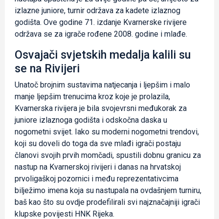
izlazne juniore, turnir održava za kadete izlaznog
godišta. Ove godine 71. izdanje Kvarnerske rivijere
održava se za igrače rođene 2008. godine i mlađe.
Osvajači svjetskih medalja kalili su
se na Rivijeri
Unatoč brojnim sustavima natjecanja i ljepšim i malo
manje ljepšim trenucima kroz koje je prolazila,
Kvarnerska rivijera je bila svojevrsni međukorak za
juniore izlaznoga godišta i odskočna daska u
nogometni svijet. Iako su moderni nogometni trendovi,
koji su doveli do toga da sve mlađi igrači postaju
članovi svojih prvih momčadi, spustili dobnu granicu za
nastup na Kvarnerskoj rivijeri i danas na hrvatskoj
prvoligaškoj pozornici i među reprezentativcima
bilježimo imena koja su nastupala na ovdašnjem turniru,
baš kao što su ovdje prodefilirali svi najznačajniji igrači
klupske povijesti HNK Rijeka.