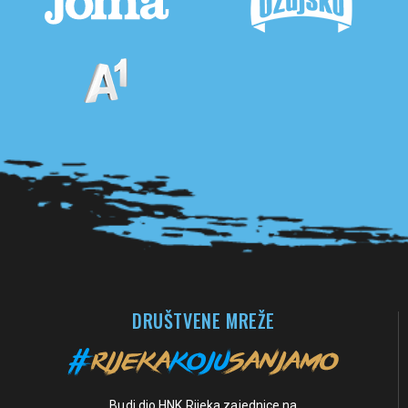
Pogledaj sve partnere
DRUŠTVENE MREŽE
Budi dio HNK Rijeka zajednice na