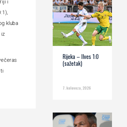
ji i
:1),
kog kluba
 iz
Rijeka – Ilves 1:0
večeras
(sažetak)
ti
7. kolovoza, 2026