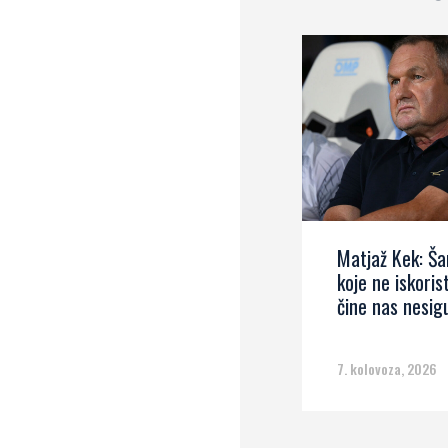
Matjaž Kek: Š
koje ne iskoris
čine nas nesig
7. kolovoza, 2026