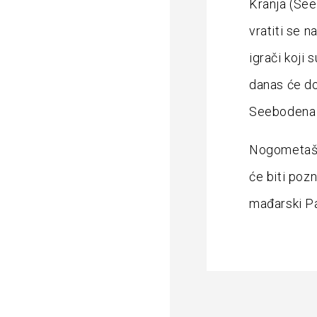
Kranja (See
vratiti se 
igrači koji 
danas će do
Seebodena b
Nogometaše 
će biti pozn
mađarski Pak