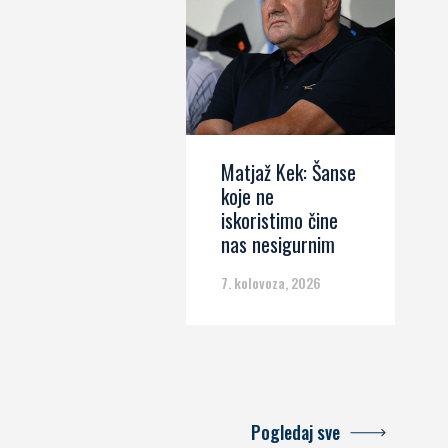
Matjaž Kek: Šanse
koje ne
iskoristimo čine
nas nesigurnim
7. kolovoza, 2026
Pogledaj sve