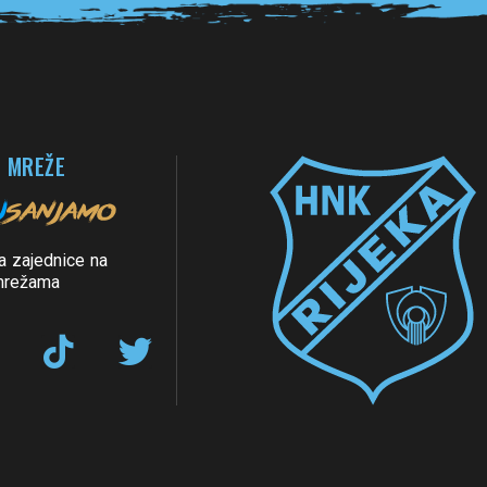
 MREŽE
a zajednice na
mrežama