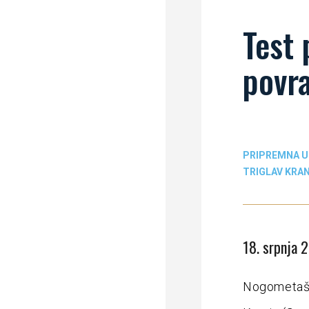
Test 
povr
PRIPREMNA 
TRIGLAV KRA
18. srpnja 
Nogometaši