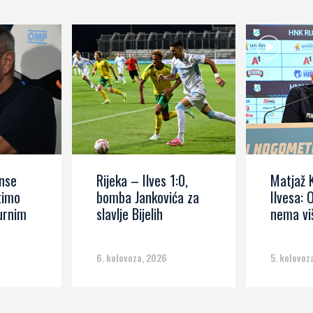
anse
Rijeka – Ilves 1:0,
Matjaž 
timo
bomba Jankovića za
Ilvesa: 
urnim
slavlje Bijelih
nema vi
6. kolovoza, 2026
5. kolovoz