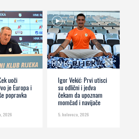
Kek uoči
Igor Vekić: Prvi utisci
I
Ovo je Europa i
su odlični i jedva
H
še popravka
čekam da upoznam
momčad i navijače
a, 2026
5. kolovoza, 2026
5.