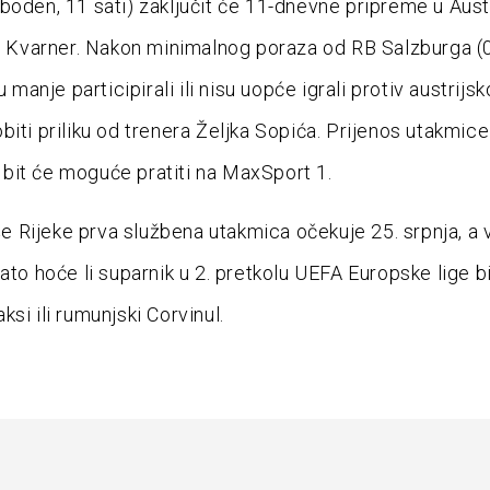
boden, 11 sati) zaključit će 11-dnevne pripreme u Austri
na Kvarner. Nakon minimalnog poraza od RB Salzburga (0
su manje participirali ili nisu uopće igrali protiv austrijs
biti priliku od trenera Željka Sopića. Prijenos utakmice
it će moguće pratiti na MaxSport 1.
Rijeke prva službena utakmica očekuje 25. srpnja, a 
ato hoće li suparnik u 2. pretkolu UEFA Europske lige bi
si ili rumunjski Corvinul.