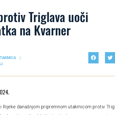
protiv Triglava uoči
atka na Kvarner
UTAKMICA
|
NJ
2024.
 Rijeke današnjom pripremnom utakmicom protiv Trigl