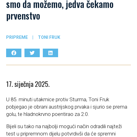
smo da možemo, jedva čekamo
prvenstvo
PRIPREME
|
TONI FRUK
17. siječnja 2025.
U 85. minuti utakmice protiv Sturma, Toni Fruk
pobjegao je obrani austrijskog prvaka i sjurio se prema
golu, te hladnokrvno poentirao za 2:0.
Bijeli su tako na najbolji mogući način odradili najteži
test u pripremnom dijelu potvrdivši da će spremni