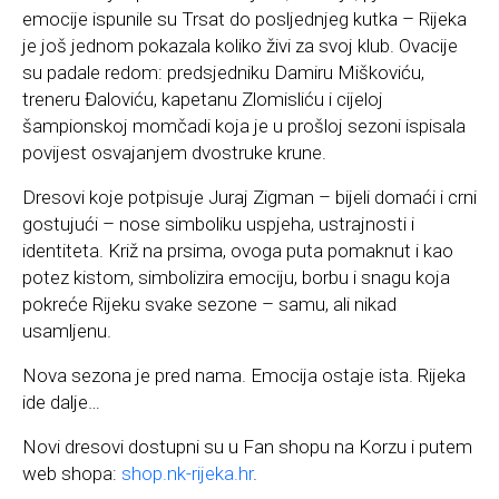
emocije ispunile su Trsat do posljednjeg kutka – Rijeka
je još jednom pokazala koliko živi za svoj klub. Ovacije
su padale redom: predsjedniku Damiru Miškoviću,
treneru Đaloviću, kapetanu Zlomisliću i cijeloj
šampionskoj momčadi koja je u prošloj sezoni ispisala
povijest osvajanjem dvostruke krune.
Dresovi koje potpisuje Juraj Zigman – bijeli domaći i crni
gostujući – nose simboliku uspjeha, ustrajnosti i
identiteta. Križ na prsima, ovoga puta pomaknut i kao
potez kistom, simbolizira emociju, borbu i snagu koja
pokreće Rijeku svake sezone – samu, ali nikad
usamljenu.
Nova sezona je pred nama. Emocija ostaje ista. Rijeka
ide dalje…
Novi dresovi dostupni su u Fan shopu na Korzu i putem
web shopa:
shop.nk-rijeka.hr
.