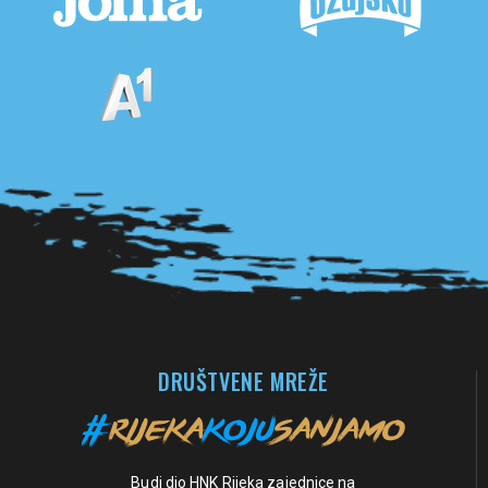
Pogledaj sve partnere
DRUŠTVENE MREŽE
Budi dio HNK Rijeka zajednice na