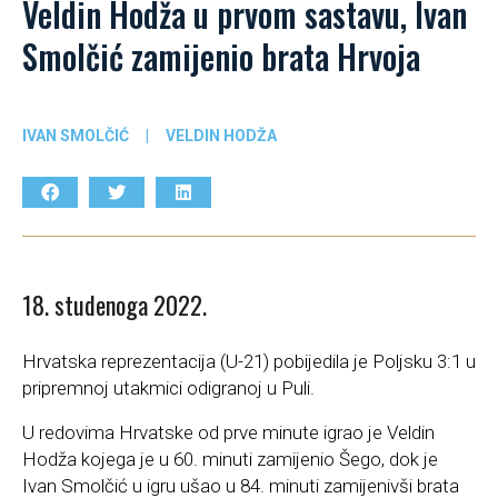
Veldin Hodža u prvom sastavu, Ivan
Smolčić zamijenio brata Hrvoja
IVAN SMOLČIĆ
|
VELDIN HODŽA
18. studenoga 2022.
Hrvatska reprezentacija (U-21) pobijedila je Poljsku 3:1 u
pripremnoj utakmici odigranoj u Puli.
U redovima Hrvatske od prve minute igrao je Veldin
Hodža kojega je u 60. minuti zamijenio Šego, dok je
Ivan Smolčić u igru ušao u 84. minuti zamijenivši brata