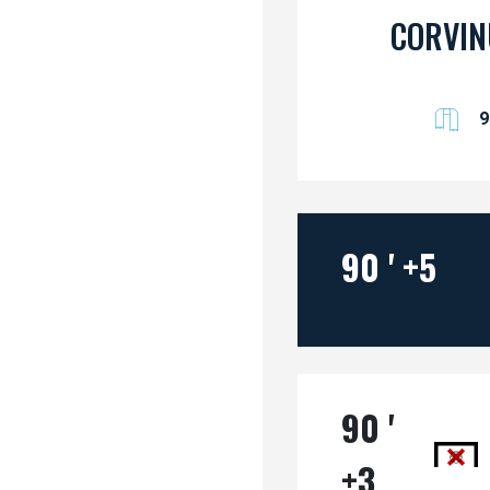
CORVIN
9
90 '
+5
90 '
+3