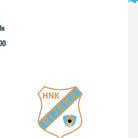
lo
00
A