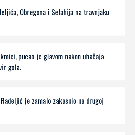
eljića, Obregona i Selahija na travnjaku
takmici, pucao je glavom nakon ubačaja
vir gola.
i Radeljić je zamalo zakasnio na drugoj