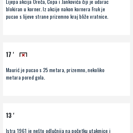
Lijepa akcija Oreča, Čopa i Jankovića čiji je udarac
blokiran u korner. Iz akcije nakon kornera Fruk je
pucao s lijeve strane prizemno kraj bliže vratnice.
17 '
Maurić je pucao s 25 metara, prizemno, nekoliko
metara pored gola.
13 '
Istra 1961 je nešto odlučnija na početku utakmice i