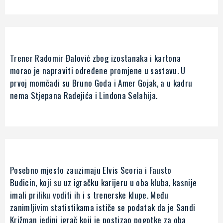
Trener Radomir Đalović zbog izostanaka i kartona
morao je napraviti određene promjene u sastavu. U
prvoj momčadi su Bruno Goda i Amer Gojak, a u kadru
nema Stjepana Radejića i Lindona Selahija.
Posebno mjesto zauzimaju Elvis Scoria i Fausto
Budicin, koji su uz igračku karijeru u oba kluba, kasnije
imali priliku voditi ih i s trenerske klupe. Među
zanimljivim statistikama ističe se podatak da je Sandi
Križman jedini igrač koji je postizao pogotke za oba