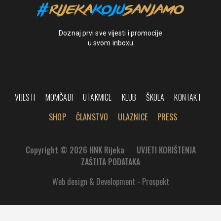
Doznaj prvi sve vijesti i promocije
u svom inboxu
VIJESTI
MOMČADI
UTAKMICE
KLUB
ŠKOLA
KONTAKT
SHOP
ČLANSTVO
ULAZNICE
PRESS
Copyright © 2026 HNK Rijeka
UVJETI KORIŠTENJA
ZAŠTITA PODATAKA
Web design & Development - Prospekt