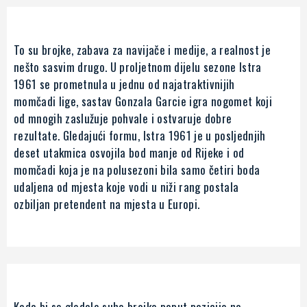
To su brojke, zabava za navijače i medije, a realnost je
nešto sasvim drugo. U proljetnom dijelu sezone Istra
1961 se prometnula u jednu od najatraktivnijih
momčadi lige, sastav Gonzala Garcie igra nogomet koji
od mnogih zaslužuje pohvale i ostvaruje dobre
rezultate. Gledajući formu, Istra 1961 je u posljednjih
deset utakmica osvojila bod manje od Rijeke i od
momčadi koja je na polusezoni bila samo četiri boda
udaljena od mjesta koje vodi u niži rang postala
ozbiljan pretendent na mjesta u Europi.
Kada bi se gledale suhe brojke poput pozicije na