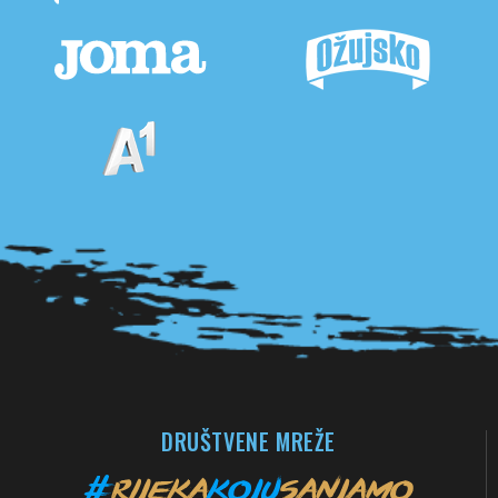
Pogledaj sve partnere
DRUŠTVENE MREŽE