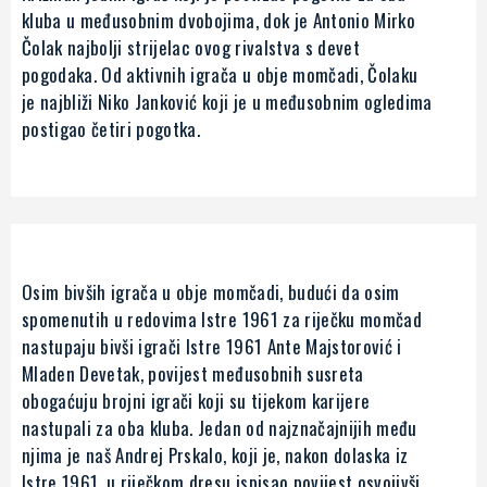
kluba u međusobnim dvobojima, dok je Antonio Mirko
Čolak najbolji strijelac ovog rivalstva s devet
pogodaka. Od aktivnih igrača u obje momčadi, Čolaku
je najbliži Niko Janković koji je u međusobnim ogledima
postigao četiri pogotka.
Osim bivših igrača u obje momčadi, budući da osim
spomenutih u redovima Istre 1961 za riječku momčad
nastupaju bivši igrači Istre 1961 Ante Majstorović i
Mladen Devetak, povijest međusobnih susreta
obogaćuju brojni igrači koji su tijekom karijere
nastupali za oba kluba. Jedan od najznačajnijih među
njima je naš Andrej Prskalo, koji je, nakon dolaska iz
Istre 1961, u riječkom dresu ispisao povijest osvojivši