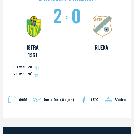
2
0
:
ISTRA
RIJEKA
1961
28'
S. Lawal
70'
V. Rozić
6088
Dario Bel (Osijek)
15°C
Vedro