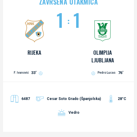
ZAVRŠENA UTAKMICA
1
1
:
RIJEKA
OLIMPIJA
LJUBLJANA
33'
76'
F. Ivanović
Pedro Lucas
6487
Cesar Soto Grado (Španjolska)
28°C
Vedro