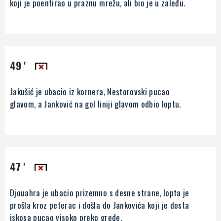
koji je poentirao u praznu mrežu, ali bio je u zaleđu.
49 '
Jakušić je ubacio iz kornera, Nestorovski pucao
glavom, a Janković na gol liniji glavom odbio loptu.
47 '
Djouahra je ubacio prizemno s desne strane, lopta je
prošla kroz peterac i došla do Jankovića koji je dosta
iskosa pucao visoko preko grede.