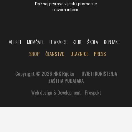
Doznaj prvi sve vijesti i promocije
u svom inboxu
VIJESTI
MOMČADI
UTAKMICE
KLUB
ŠKOLA
KONTAKT
SHOP
ČLANSTVO
ULAZNICE
PRESS
Copyright © 2026 HNK Rijeka
UVJETI KORIŠTENJA
ZAŠTITA PODATAKA
Web design & Development - Prospekt