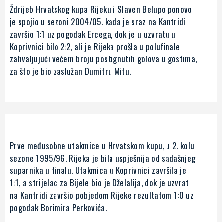
Ždrijeb Hrvatskog kupa Rijeku i Slaven Belupo ponovo
je spojio u sezoni 2004/05. kada je sraz na Kantridi
završio 1:1 uz pogodak Ercega, dok je u uzvratu u
Koprivnici bilo 2:2, ali je Rijeka prošla u polufinale
zahvaljujući većem broju postignutih golova u gostima,
za što je bio zaslužan Dumitru Mitu.
Prve međusobne utakmice u Hrvatskom kupu, u 2. kolu
sezone 1995/96. Rijeka je bila uspješnija od sadašnjeg
suparnika u finalu. Utakmica u Koprivnici završila je
1:1, a strijelac za Bijele bio je Dželalija, dok je uzvrat
na Kantridi završio pobjedom Rijeke rezultatom 1:0 uz
pogodak Borimira Perkovića.