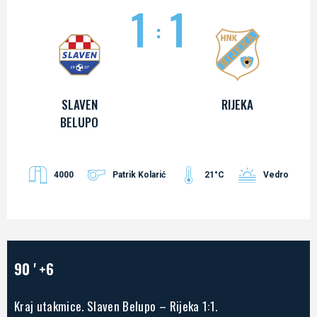
1
1
:
SLAVEN
RIJEKA
BELUPO
4000
Patrik Kolarić
21°C
Vedro
90 '
+6
Kraj utakmice. Slaven Belupo – Rijeka 1:1.