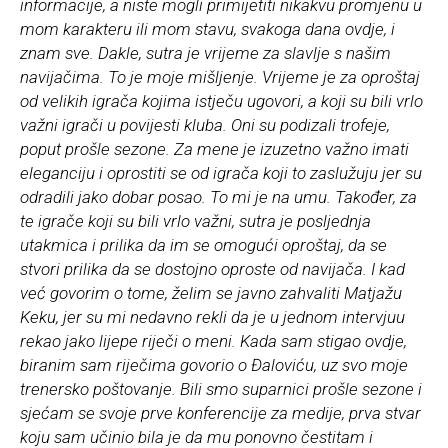
informacije, a niste mogli primijetiti nikakvu promjenu u
mom karakteru ili mom stavu, svakoga dana ovdje, i
znam sve. Dakle, sutra je vrijeme za slavlje s našim
navijačima. To je moje mišljenje. Vrijeme je za oproštaj
od velikih igrača kojima istječu ugovori, a koji su bili vrlo
važni igrači u povijesti kluba. Oni su podizali trofeje,
poput prošle sezone. Za mene je izuzetno važno imati
eleganciju i oprostiti se od igrača koji to zaslužuju jer su
odradili jako dobar posao. To mi je na umu. Također, za
te igrače koji su bili vrlo važni, sutra je posljednja
utakmica i prilika da im se omogući oproštaj, da se
stvori prilika da se dostojno oproste od navijača. I kad
već govorim o tome, želim se javno zahvaliti Matjažu
Keku, jer su mi nedavno rekli da je u jednom intervjuu
rekao jako lijepe riječi o meni. Kada sam stigao ovdje,
biranim sam riječima govorio o Đaloviću, uz svo moje
trenersko poštovanje. Bili smo suparnici prošle sezone i
sjećam se svoje prve konferencije za medije, prva stvar
koju sam učinio bila je da mu ponovno čestitam i