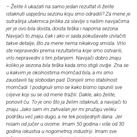
– Želite li ukazati na samo jedan rezultat ili želite
istaknuti uspješnu sezonu koju smo odradili? Za mene je
sutrašnja utakmica prilika za slavlje s našim navijačima
jer je ovo bila doista, doista teška i naporna sezona.
Navijači to znaju, čak i ako vi sada pokušavate izvlačiti
takve detalje, što za mene nema nikakvog smisla. Vrlo
ste nepravedni prema rezultatima koje smo ostvarili,
vrlo nepravedni s tim pitanjem. Navijači dobro znaju
koliko je sezona bila teška kada smo stigli ovdje. Zna se
u kakvim je okolnostima momčad bila, a mi smo
zaustavili taj slobodan pad. Donijeli smo stabilnost
momčadi. I podignuli smo se kako bismo ispunili sve
ciljeve koji su se od mene tražili. Dakle, ako želite,
ponovit ću. To je ono što ja želim istaknuti, a navijači to
znaju. Jako sam im zahvalan jer mi pružaju veliku
podršku već jako dugo, a ne tek posljednjih dana. Jer
nisam od jučer u ovome. Imam 50 godina i više od 30
godina iskustva u nogometnoj industriji. Imam sve