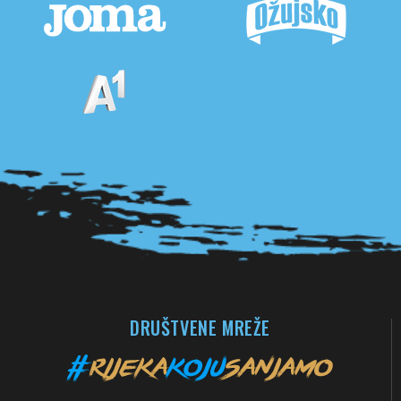
Pogledaj sve partnere
DRUŠTVENE MREŽE