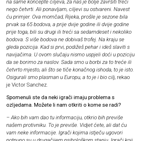
na same koncepte ciljeva, za nas je bolje završiti treći
nego četvrti. Ali ponavljam, ciljevi su ostvareni. Navest
ću primjer. Ova momčad, Rijeka, prošle je sezone bila
prvak sa 65 bodova, a prije dvije godine ili dvije godine
prije toga, bili su drugi ili treći sa sedamdeset i nekoliko
bodova. S više bodova ne dobivaš trofej. Na kraju se
gleda pozicija. Kad si prvi, podižeš pehar i ideš slaviti s
navijačima. U ovom slučaju nismo uspjeli doći u poziciju
da se borimo za naslov. Sada smo u borbi za to treće ili
četvrto mjesto, ali što se tiče konačnog ishoda, to je isto.
Osigurali smo plasman u Europu, a to je i bio cilj,
rekao
je Victor Sanchez.
Spomenuli ste da neki igrači imaju problema s
ozljedama. Možete li nam otkriti o kome se radi?
– Ako bih vam dao tu informaciju, otkrio bih previše
našem protivniku. To je previše. Vidjet ćete, ali dat ću
vam neke informacije. Igrači kojima istječu ugovori
potpuno su u drugačijem psihološkom stanju. Igrači koji