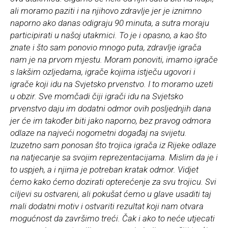
ali moramo paziti i na njihovo zdravlje jer je iznimno
naporno ako danas odigraju 90 minuta, a sutra moraju
participirati u našoj utakmici. To je i opasno, a kao što
znate i što sam ponovio mnogo puta, zdravlje igrača
nam je na prvom mjestu. Moram ponoviti, imamo igrače
s lakšim ozljedama, igrače kojima istječu ugovori i
igrače koji idu na Svjetsko prvenstvo. I to moramo uzeti
u obzir. Sve momčadi čiji igrači idu na Svjetsko
prvenstvo daju im dodatni odmor ovih posljednjih dana
jer će im također biti jako naporno, bez pravog odmora
odlaze na najveći nogometni događaj na svijetu.
Izuzetno sam ponosan što trojica igrača iz Rijeke odlaze
na natjecanje sa svojim reprezentacijama. Mislim da je i
to uspjeh, a i njima je potreban kratak odmor. Vidjet
ćemo kako ćemo dozirati opterećenje za svu trojicu. Svi
ciljevi su ostvareni, ali pokušat ćemo u glave usaditi taj
mali dodatni motiv i ostvariti rezultat koji nam otvara
mogućnost da završimo treći. Čak i ako to neće utjecati