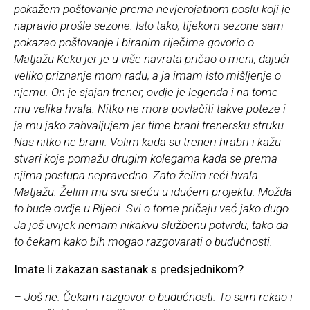
pokažem poštovanje prema nevjerojatnom poslu koji je
napravio prošle sezone. Isto tako, tijekom sezone sam
pokazao poštovanje i biranim riječima govorio o
Matjažu Keku jer je u više navrata pričao o meni, dajući
veliko priznanje mom radu, a ja imam isto mišljenje o
njemu. On je sjajan trener, ovdje je legenda i na tome
mu velika hvala. Nitko ne mora povlačiti takve poteze i
ja mu jako zahvaljujem jer time brani trenersku struku.
Nas nitko ne brani. Volim kada su treneri hrabri i kažu
stvari koje pomažu drugim kolegama kada se prema
njima postupa nepravedno. Zato želim reći hvala
Matjažu. Želim mu svu sreću u idućem projektu. Možda
to bude ovdje u Rijeci. Svi o tome pričaju već jako dugo.
Ja još uvijek nemam nikakvu službenu potvrdu, tako da
to čekam kako bih mogao razgovarati o budućnosti.
Imate li zakazan sastanak s predsjednikom?
– Još ne. Čekam razgovor o budućnosti. To sam rekao i