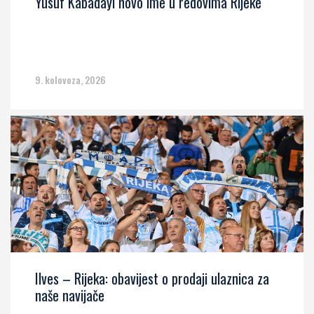
Yusuf Kabadayi novo ime u redovima Rijeke
9. kolovoza, 2026
Ilves – Rijeka: obavijest o prodaji ulaznica za
naše navijače