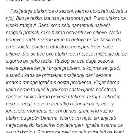
– Posljednja utakmica u sezoni, idemo pokušati uživati u
njoj. Bilo je teško, iza nas je naporan put. Puno utakmica,
visoki zahtjevi. Sami smo sebi nametnuli najveći
mogući pritisak kako bismo ostvarili sve ciljeve. Neću
ponovno raditi rezime jer je to gotova priča. Mislim da
smo doista, doista sretni što smo ispunili sve naše
ciljeve. Što se tiče ove utakmice, moje je mišljenje da će
sigurno biti jako teška. Razlog su ova duga sezona,
velika opterećenja i brojni problemi s kojima se igrači
susreću kada se primaknu posljednji dani sezone.
Imamo mnogo igrača s dosta problema. Vidjet ćemo
kako ćemo to riješiti prilikom sastavljanja početnog
sastava i kako ćemo privesti utakmicu kraju. Također,
nismo mogli u ovom trenutku računati na igrače iz
juniorske momčadi jer oni danas igraju vrlo važnu
utakmicu protiv Dinama. Nismo im htjeli smanjivati
natjecateljski kapacitet povlačenjem igrača s nama za
ovu utakmicu. Sigurno će neki od njih sutra biti na klupi,