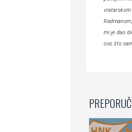
vratarskom 
Radmanom, 
mi je dao d
ovo što sam
PREPORUČ