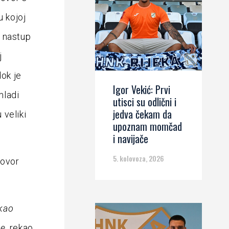
u kojoj
a nastup
j
dok je
Igor Vekić: Prvi
mladi
utisci su odlični i
jedva čekam da
 veliki
upoznam momčad
i navijače
5. kolovoza, 2026
govor
 kao
e,
rekao