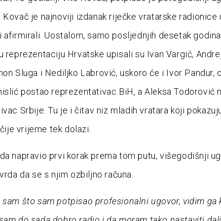
 Kovač je najnoviji izdanak riječke vratarske radionice 
 afirmirali. Uostalom, samo posljednjih desetak godin
u reprezentaciju Hrvatske upisali su Ivan Vargić, Andre
mon Sluga i Nediljko Labrović, uskoro će i Ivor Pandur, 
islić postao reprezentativac BiH, a Aleksa Todorović 
vac Srbije. Tu je i čitav niz mladih vratara koji pokazuju
 čije vrijeme tek dolazi.
da napravio prvi korak prema tom putu, višegodišnji u
vrda da se s njim ozbiljno računa.
 sam što sam potpisao profesionalni ugovor, vidim ga
sam do sada dobro radio i da moram tako nastaviti dalj