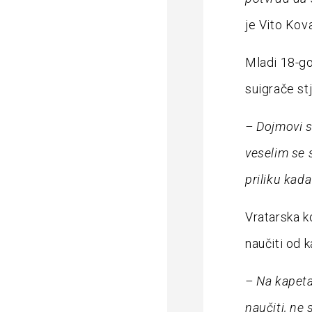
je Vito Kov
Mladi 18-go
suigrače st
– Dojmovi s
veselim se
priliku kad
Vratarska ko
naučiti od 
– Na kapet
naučiti, ne