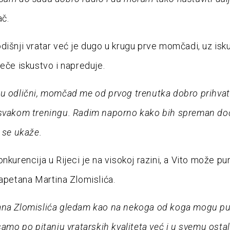
ač.
dišnji vratar već je dugo u krugu prve momčadi, uz isk
ječe iskustvo i napreduje.
u odlični, momčad me od prvog trenutka dobro prihvati
 svakom treningu. Radim naporno kako bih spreman d
a se ukaže.
nkurencija u Rijeci je na visokoj razini, a Vito može pu
kapetana Martina Zlomislića.
ana Zlomislića gledam kao na nekoga od koga mogu p
 samo po pitanju vratarskih kvaliteta već i u svemu osta