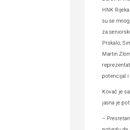
HNK Rijeka.
su se mnogi
za seniorsk
Prskalo, Si
Martin Zlom
reprezentati
potencijal i
Kovač je sa
jasna je pot
– Presretan
potvrdu da 