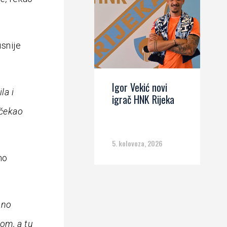
usnije
Igor Vekić novi
la i
igrač HNK Rijeka
očekao
5. kolovoza, 2026
no
uno
lom, a tu