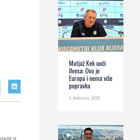
Matjaž Kek uoči
Ilvesa: Ovo je
Europa i nema više
popravka
5. kolovoza, 2026
govor s