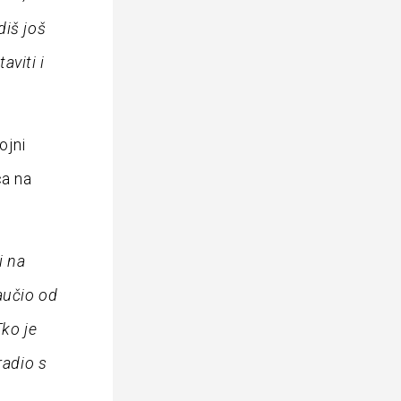
diš još
aviti i
ojni
ca na
i na
aučio od
Tko je
radio s