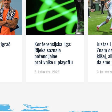
 igrač
Konferencijska liga:
Justas L
Rijeka saznala
Znam da
potencijalne
klišej, al
protivnike u playoffu
da smo p
3. kolovoza, 2026
3. kolovoz