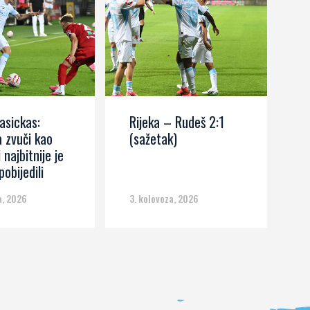
asickas:
Rijeka – Rudeš 2:1
M
 zvuči kao
(sažetak)
R
i najbitnije je
r
obijedili
p
n
a, 2026
3. kolovoza, 2026
3.