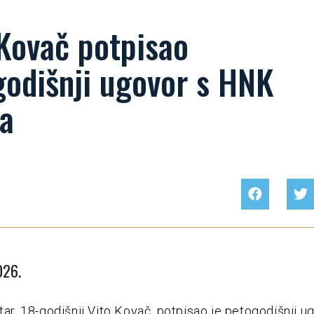
 Kovač potpisao
godišnji ugovor s HNK
ka
026.
atar, 18-godišnji Vito Kovač, potpisao je petogodišnji u