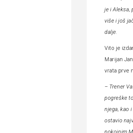
je i Aleksa,
više i još 
dalje.
Vito je izd
Marijan Jan
vrata prve
– Trener Va
pogreške t
njega, kao 
ostavio naj
pokojnim Ma