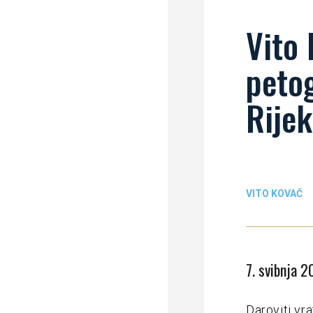
Vito
peto
Rije
VITO KOVAČ
7. svibnja 2
Daroviti vr