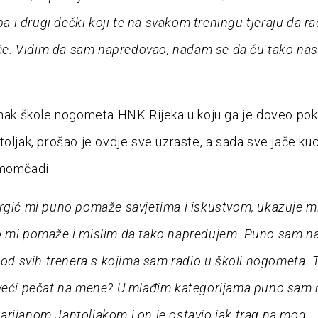
 pa i drugi dečki koji te na svakom treningu tjeraju da ra
jače. Vidim da sam napredovao, nadam se da ću tako nast
anak škole nogometa HNK Rijeka u koju ga je doveo pok
toljak, prošao je ovdje sve uzraste, a sada sve jače ku
 momčadi.
rgić mi puno pomaže savjetima i iskustvom, ukazuje m
o mi pomaže i mislim da tako napredujem. Puno sam n
i od svih trenera s kojima sam radio u školi nogometa. 
veći pečat na mene? U mlađim kategorijama puno sam 
rijanom Jantoljakom i on je ostavio jak trag na mog