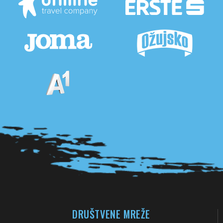
Pogledaj sve partnere
DRUŠTVENE MREŽE