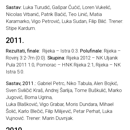
Sastav:
Luka Turudić, Gašpar Ćućić, Loren Vukelić,
Nicolas Vrbanić, Patrik Baćić, Teo Linić, Matia
Karamarko, Vigo Petrović, Luka Sudan, Filip Bilić. Trener:
Stipe Kardum.
2011.
Rezultati, finale:
Rijeka – Istra 0:3.
Polufinale:
Rijeka –
Rovinj 3:2-7m (0:0).
Skupina:
Rijeka 2012 – NK Uljanik
Pula 2011 1:0, Pomorac – HNK Rijeka 2:1, Rijeka – NK
Istra 5:0.
Sastav, 2011.:
Gabriel Petrc, Niko Tabula, Alen Bojkić,
Sven Sviličić Kraš, Andrej Šarlija, Tome Buškulić, Marko
Jugović, Borna Ugrina,
Luka Blašković, Vigo Grabar, Moris Dundara, Mihael
Šolić, Karlo Blečić, Filip Milijević, Petar Perhat, Luka
Vujnović. Trener: Marin Duvnjak.