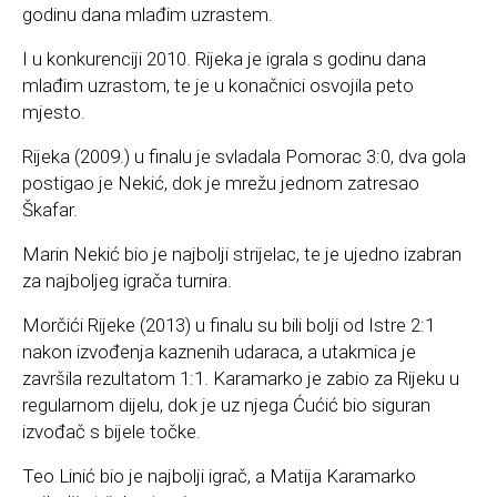
godinu dana mlađim uzrastem.
I u konkurenciji 2010. Rijeka je igrala s godinu dana
mlađim uzrastom, te je u konačnici osvojila peto
mjesto.
Rijeka (2009.) u finalu je svladala Pomorac 3:0, dva gola
postigao je Nekić, dok je mrežu jednom zatresao
Škafar.
Marin Nekić bio je najbolji strijelac, te je ujedno izabran
za najboljeg igrača turnira.
Morčići Rijeke (2013) u finalu su bili bolji od Istre 2:1
nakon izvođenja kaznenih udaraca, a utakmica je
završila rezultatom 1:1. Karamarko je zabio za Rijeku u
regularnom dijelu, dok je uz njega Ćućić bio siguran
izvođač s bijele točke.
Teo Linić bio je najbolji igrač, a Matija Karamarko