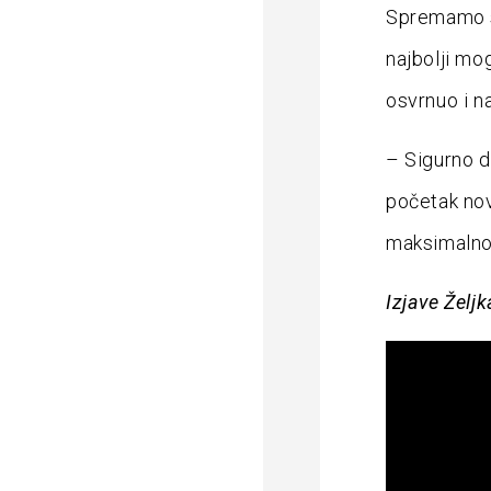
Spremamo s
najbolji mo
osvrnuo i n
– Sigurno d
početak nov
maksimalno 
Izjave Želj