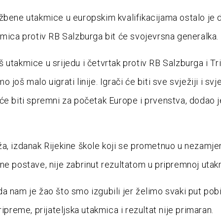
žbene utakmice u europskim kvalifikacijama ostalo je 
kmica protiv RB Salzburga bit će svojevrsna generalka.
 utakmice u srijedu i četvrtak protiv RB Salzburga i Tri
 još malo uigrati linije. Igrači će biti sve svježiji i svjež
će biti spremni za početak Europe i prvenstva, dodao j
a, izdanak Rijekine škole koji se prometnuo u nezamje
ne postave, nije zabrinut rezultatom u pripremnoj utak
a nam je žao što smo izgubili jer želimo svaki put pobij
ripreme, prijateljska utakmica i rezultat nije primaran.