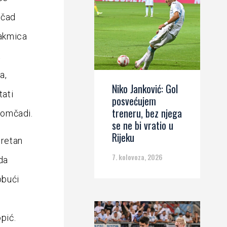
mčad
takmica
t
a,
Niko Janković: Gol
tati
posvećujem
treneru, bez njega
 momčadi.
se ne bi vratio u
Rijeku
sretan
7. kolovoza, 2026
da
obući
e
pić.