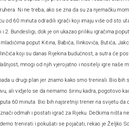
sruhera. Ni ne treba, ako se zna da su za njemačku mo
cu od 60 minuta odradili igrači koji imaju više od sto u
 i 2. Bundesligi, dok je on ukazao priliku igračima popu
mladićima poput Kitina, Babića, Ilinkovića, Butića, Jakc
linčića koji su danas Rijekina budućnost, a sutra će pos
dašnjost, mnogi od njih vjerojatno i nositelji igre naše
pada u drugi plan jer znamo kako smo trenirali. Bio bih 
ivu, ali vidjelo se da nemamo širinu kadra, pogotovo ka
uta 60 minuta. Bio bih najsretniji trener na svijetu da 
 znači odmah i postati igrač za Rijeku. Dečkima ništa n
emo trenirati i pokušati se pojačati, rekao je Željko So