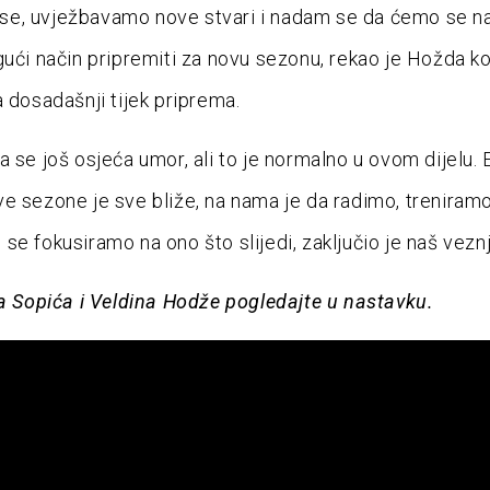
e, uvježbavamo nove stvari i nadam se da ćemo se n
gući način pripremiti za novu sezonu, rekao je Hožda ko
a dosadašnji tijek priprema.
a se još osjeća umor, ali to je normalno u ovom dijelu. 
e sezone je sve bliže, na nama je da radimo, treniramo
se fokusiramo na ono što slijedi, zaključio je naš veznj
ka Sopića i Veldina Hodže pogledajte u nastavku.