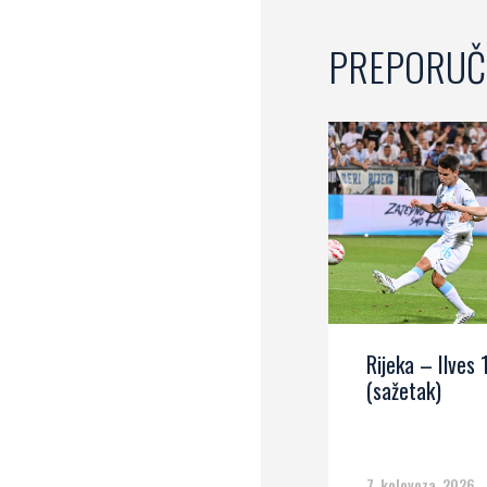
PREPORUČ
Rijeka – Ilves 
(sažetak)
7. kolovoza, 2026