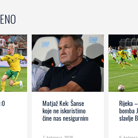
ENO
1:0
Matjaž Kek: Šanse
Rijeka –
koje ne iskoristimo
bomba J
čine nas nesigurnim
slavlje B
7. kolovoza, 2026
6. kolovoz