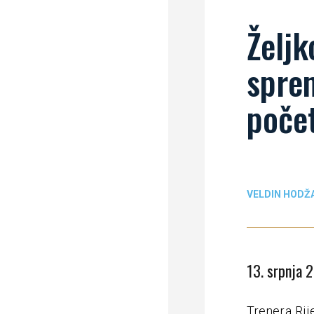
Željk
sprem
poče
VELDIN HODŽ
13. srpnja 
Trenera Rij