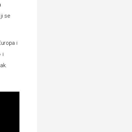
a
ji se
Europa i
 i
ak.