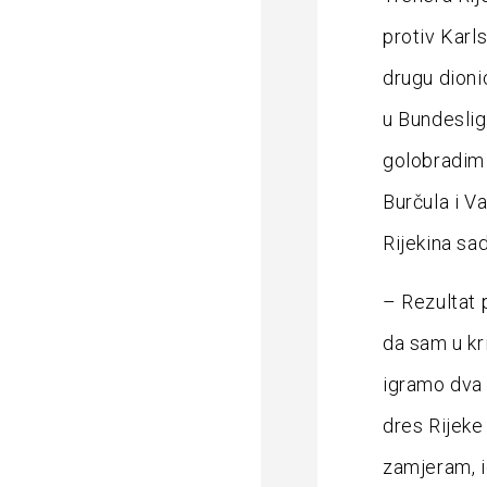
protiv Karl
drugu dioni
u Bundesligi
golobradim 
Burčula i Va
Rijekina sa
– Rezultat 
da sam u kr
igramo dva p
dres Rijeke
zamjeram, id