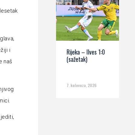
desetak
glava,
iji i
Rijeka – Ilves 1:0
(sažetak)
e naš
7. kolovoza, 2026
njivog
mici.
editi,