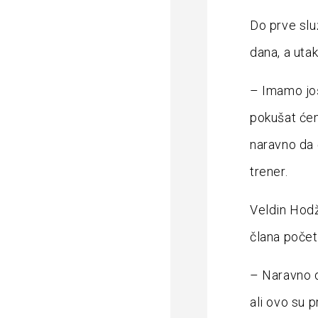
Do prve slu
dana, a uta
– Imamo još
pokušat ćemo
naravno da 
trener.
Veldin Hodž
člana počet
– Naravno d
ali ovo su p