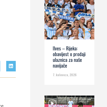
Ilves – Rijeka:
obavijest o prodaji
ulaznica za naše
navijače
7. kolovoza, 2026
ce