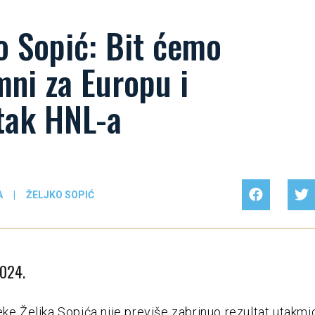
o Sopić: Bit ćemo
ni za Europu i
tak HNL-a
A
|
ŽELJKO SOPIĆ
2024.
eke Željka Sopića nije previše zabrinuo rezultat utakmi