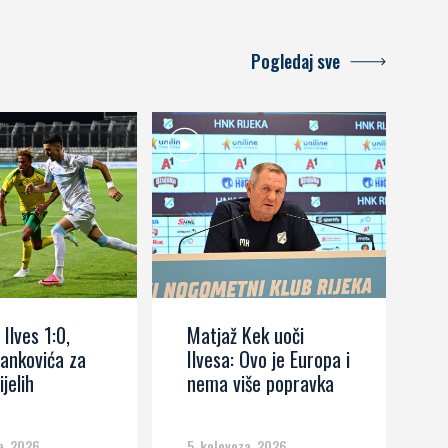
Pogledaj sve
 Ilves 1:0,
Matjaž Kek uoči
I
ankovića za
Ilvesa: Ovo je Europa i
s
ijelih
nema više popravka
č
m
a, 2026
5. kolovoza, 2026
5.