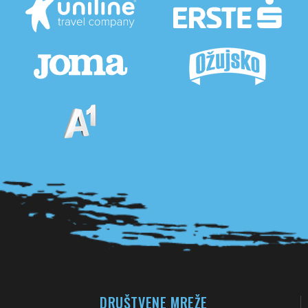
Pogledaj sve partnere
DRUŠTVENE MREŽE