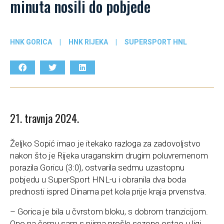
minuta nosili do pobjede
HNK GORICA
|
HNK RIJEKA
|
SUPERSPORT HNL
21. travnja 2024.
Željko Sopić imao je itekako razloga za zadovoljstvo
nakon što je Rijeka uraganskim drugim poluvremenom
porazila Goricu (3:0), ostvarila sedmu uzastopnu
pobjedu u SuperSport HNL-u i obranila dva boda
prednosti ispred Dinama pet kola prije kraja prvenstva.
– Gorica je bila u čvrstom bloku, s dobrom tranzicijom.
Ono na čemu sam s njima prošle sezone ostao u ligi