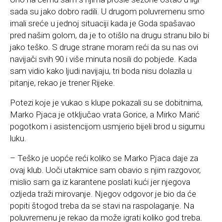
sada su jako dobro radili. U drugom poluvremenu smo
imali sreće u jednoj situaciji kada je Goda spašavao
pred našim golom, da je to otišlo na drugu stranu bilo bi
jako teško. S druge strane moram reći da su nas ovi
navijači svih 90 i više minuta nosili do pobjede. Kada
sam vidio kako ljudi navijaju, tri boda nisu dolazila u
pitanje, rekao je trener Rijeke.
Potezi koje je vukao s klupe pokazali su se dobitnima,
Marko Pjaca je otključao vrata Gorice, a Mirko Marić
pogotkom i asistencijom usmjerio bijeli brod u sigurnu
luku.
– Teško je uopće reći koliko se Marko Pjaca daje za
ovaj klub. Uoči utakmice sam obavio s njim razgovor,
mislio sam ga iz karantene poslati kući jer njegova
ozljeda traži mirovanje. Njegov odgovor je bio da će
popiti štogod treba da se stavi na raspolaganje. Na
poluvremenu je rekao da može igrati koliko god treba.