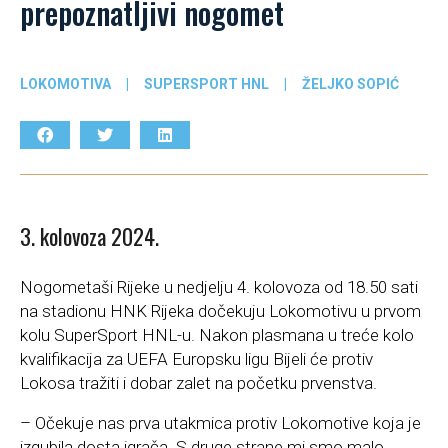
prepoznatljivi nogomet
LOKOMOTIVA
|
SUPERSPORT HNL
|
ŽELJKO SOPIĆ
3. kolovoza 2024.
Nogometaši Rijeke u nedjelju 4. kolovoza od 18.50 sati
na stadionu HNK Rijeka dočekuju Lokomotivu u prvom
kolu SuperSport HNL-u. Nakon plasmana u treće kolo
kvalifikacija za UEFA Europsku ligu Bijeli će protiv
Lokosa tražiti i dobar zalet na početku prvenstva.
– Očekuje nas prva utakmica protiv Lokomotive koja je
izgubila dosta igrača. S druge strane mi smo malo