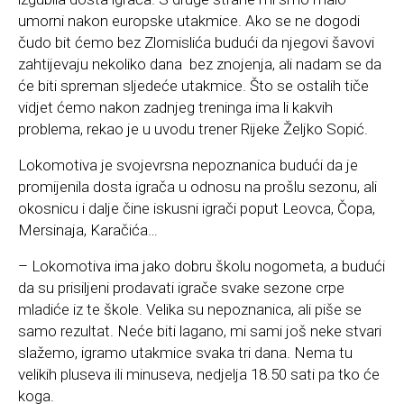
umorni nakon europske utakmice. Ako se ne dogodi
čudo bit ćemo bez Zlomislića budući da njegovi šavovi
zahtijevaju nekoliko dana bez znojenja, ali nadam se da
će biti spreman sljedeće utakmice. Što se ostalih tiče
vidjet ćemo nakon zadnjeg treninga ima li kakvih
problema, rekao je u uvodu trener Rijeke Željko Sopić.
Lokomotiva je svojevrsna nepoznanica budući da je
promijenila dosta igrača u odnosu na prošlu sezonu, ali
okosnicu i dalje čine iskusni igrači poput Leovca, Čopa,
Mersinaja, Karačića…
– Lokomotiva ima jako dobru školu nogometa, a budući
da su prisiljeni prodavati igrače svake sezone crpe
mladiće iz te škole. Velika su nepoznanica, ali piše se
samo rezultat. Neće biti lagano, mi sami još neke stvari
slažemo, igramo utakmice svaka tri dana. Nema tu
velikih pluseva ili minuseva, nedjelja 18.50 sati pa tko će
koga.