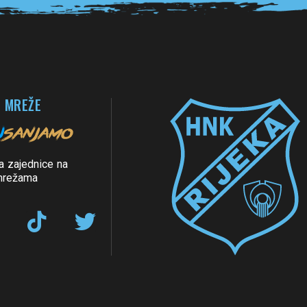
 MREŽE
a zajednice na
mrežama