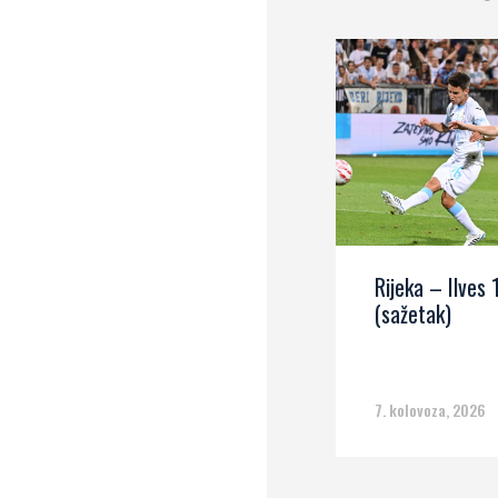
Rijeka – Ilves 
(sažetak)
7. kolovoza, 2026