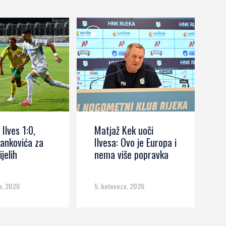
 Ilves 1:0,
Matjaž Kek uoči
I
ankovića za
Ilvesa: Ovo je Europa i
s
ijelih
nema više popravka
č
m
a, 2026
5. kolovoza, 2026
5.