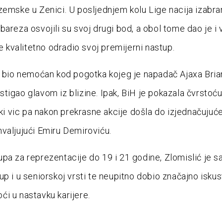
zemske u Zenici. U posljednjem kolu Lige nacija izabra
bareza osvojili su svoj drugi bod, a obol tome dao je i 
je kvalitetno odradio svoj premijerni nastup.
e bio nemoćan kod pogotka kojeg je napadač Ajaxa Bria
tigao glavom iz blizine. Ipak, BiH je pokazala čvrstoću
ački vic pa nakon prekrasne akcije došla do izjednačujuć
valjujući Emiru Demiroviću.
pa za reprezentacije do 19 i 21 godine, Zlomislić je s
up i u seniorskoj vrsti te neupitno dobio značajno isku
i u nastavku karijere.