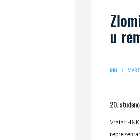
Zlomi
u re
BIH
|
MART
20. studen
Vratar HNK 
reprezentaci