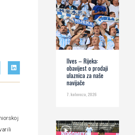
Ilves – Rijeka:
obavijest o prodaji
ulaznica za naše
navijače
7. kolovoza, 2026
niorskoj
arili