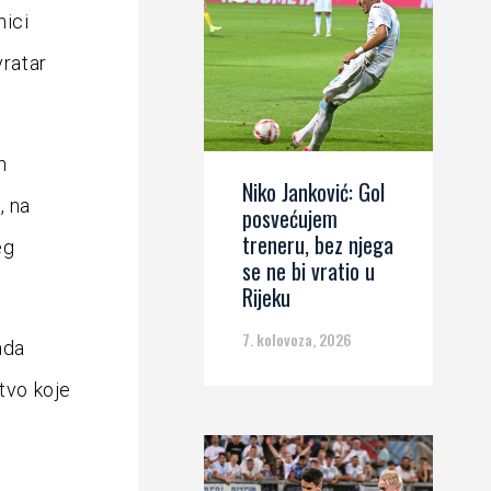
nici
vratar
n
Niko Janković: Gol
, na
posvećujem
treneru, bez njega
eg
se ne bi vratio u
Rijeku
7. kolovoza, 2026
ada
stvo koje