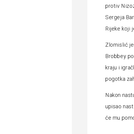
protiv Nizo
Sergeja Bar
Rijeke koji 
Zlomislić j
Brobbey pos
kraju i igr
pogotka zah
Nakon nastu
upisao nast
će mu pomoć