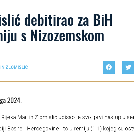
slić debitirao za BiH
miju s Nizozemskom
IN ZLOMISLIĆ
oga 2024.
Rijeka Martin Zlomislić upisao je svoj prvi nastup u se
ji Bosne i Hercegovine i to u remiju (1:1) kojeg su ostv