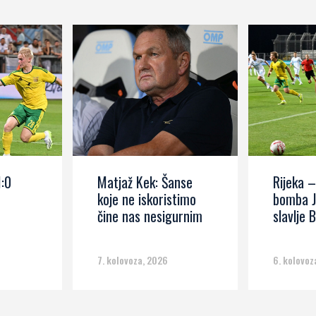
1:0
Matjaž Kek: Šanse
Rijeka –
koje ne iskoristimo
bomba J
čine nas nesigurnim
slavlje B
7. kolovoza, 2026
6. kolovoz