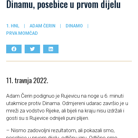
Dinamu, posebice u prvom dijelu
1. HNL
|
ADAM ČERIN
|
DINAMO
|
PRVA MOMČAD
11. travnja 2022.
Adam Čerin podignuo je Rujevicu na noge u 6. minuti
utakmice protiv Dinama. Odmjereni udarac završio je u
mreži za vodstvo Rijeke, ali bijeli na kraju nisu izdržali i
gosti su s Rujevice odnijeli puni plijen.
– Nismo zadovoljni rezultatom, ali pokazali smo,
posebice u prvom dijelu, odličnu igru. Odlično smo