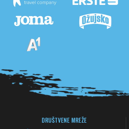
Pogledaj sve partnere
DRUŠTVENE MREŽE