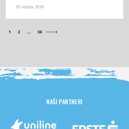
25. veljače, 2024
1
2
…
36
NAŠI PARTNERI