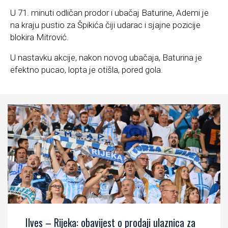
U 71. minuti odličan prodor i ubačaj Baturine, Ademi je
na kraju pustio za Špikića čiji udarac i sjajne pozicije
blokira Mitrović.
U nastavku akcije, nakon novog ubačaja, Baturina je
efektno pucao, lopta je otišla, pored gola.
Ilves – Rijeka: obavijest o prodaji ulaznica za