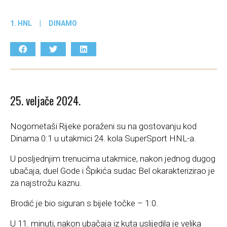
1. HNL
|
DINAMO
25. veljače 2024.
Nogometaši Rijeke poraženi su na gostovanju kod
Dinama 0:1 u utakmici 24. kola SuperSport HNL-a.
U posljednjim trenucima utakmice, nakon jednog dugog
ubačaja, duel Gode i Špikića sudac Bel okarakterizirao je
za najstrožu kaznu.
Brodić je bio siguran s bijele točke – 1:0.
U 11. minuti, nakon ubačaja iz kuta uslijedila je velika