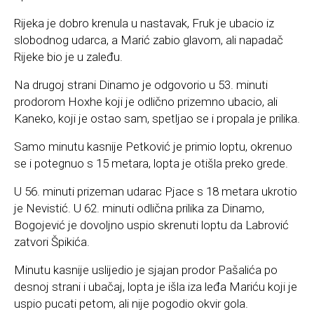
Rijeka je dobro krenula u nastavak, Fruk je ubacio iz
slobodnog udarca, a Marić zabio glavom, ali napadač
Rijeke bio je u zaleđu.
Na drugoj strani Dinamo je odgovorio u 53. minuti
prodorom Hoxhe koji je odlično prizemno ubacio, ali
Kaneko, koji je ostao sam, spetljao se i propala je prilika.
Samo minutu kasnije Petković je primio loptu, okrenuo
se i potegnuo s 15 metara, lopta je otišla preko grede.
U 56. minuti prizeman udarac Pjace s 18 metara ukrotio
je Nevistić. U 62. minuti odlična prilika za Dinamo,
Bogojević je dovoljno uspio skrenuti loptu da Labrović
zatvori Špikića.
Minutu kasnije uslijedio je sjajan prodor Pašalića po
desnoj strani i ubačaj, lopta je išla iza leđa Mariću koji je
uspio pucati petom, ali nije pogodio okvir gola.