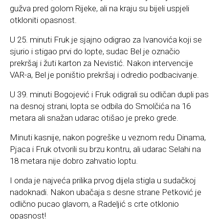
gužva pred golom Rijeke, ali na kraju su bijeli uspjeli
otkloniti opasnost.
U 25. minuti Fruk je sjajno odigrao za Ivanovića koji se
sjurio i stigao prvi do lopte, sudac Bel je označio
prekršaj i žuti karton za Nevistić. Nakon intervencije
VAR-a, Bel je poništio prekršaj i odredio podbacivanje.
U 39. minuti Bogojević i Fruk odigrali su odličan dupli pas
na desnoj strani, lopta se odbila do Smolčića na 16
metara ali snažan udarac otišao je preko grede.
Minuti kasnije, nakon pogreške u veznom redu Dinama,
Pjaca i Fruk otvorili su brzu kontru, ali udarac Selahi na
18 metara nije dobro zahvatio loptu.
I onda je najveća prilika prvog dijela stigla u sudačkoj
nadoknadi. Nakon ubačaja s desne strane Petković je
odlično pucao glavom, a Radeljić s crte otklonio
opasnost!