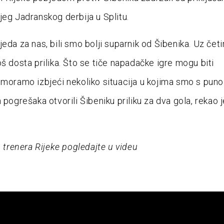
jeg Jadranskog derbija u Splitu.
eda za nas, bili smo bolji suparnik od Šibenika. Uz četi
oš dosta prilika. Što se tiče napadačke igre mogu biti
 moramo izbjeći nekoliko situacija u kojima smo s puno
 pogrešaka otvorili Šibeniku priliku za dva gola, rekao 
u trenera Rijeke pogledajte u videu