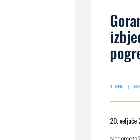
Gora
izbje
pogr
1. HNL
|
GO
20. veljače
Nogometaši 