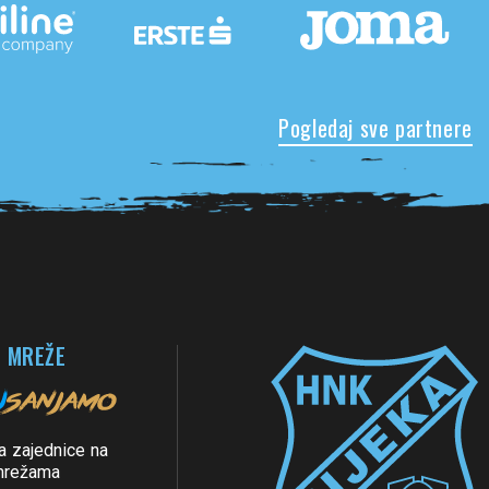
Pogledaj sve partnere
 MREŽE
a zajednice na
mrežama