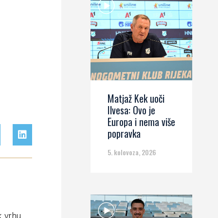
Matjaž Kek uoči
Ilvesa: Ovo je
Europa i nema više
popravka
5. kolovoza, 2026
k vrhu