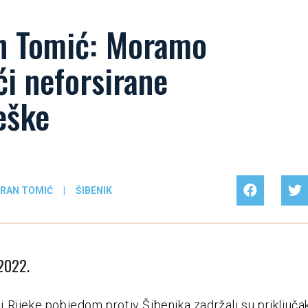
n Tomić: Moramo
ći neforsirane
eške
RAN TOMIĆ
|
ŠIBENIK
 2022.
Rijeke pobjedom protiv Šibenika zadržali su priključa