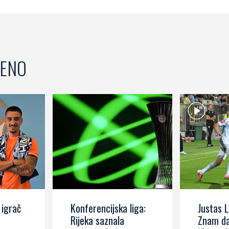
ENO
 igrač
Konferencijska liga:
Justas L
Rijeka saznala
Znam da