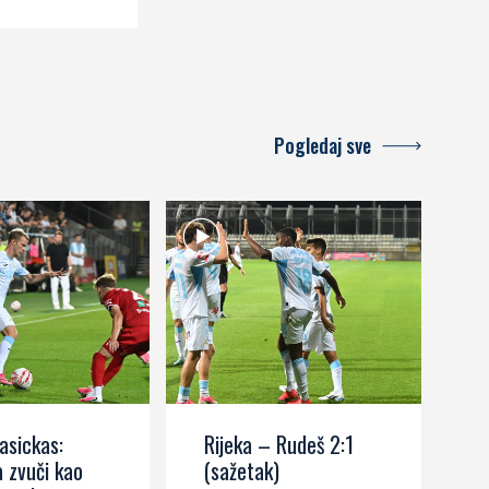
Pogledaj sve
asickas:
Rijeka – Rudeš 2:1
M
 zvuči kao
(sažetak)
R