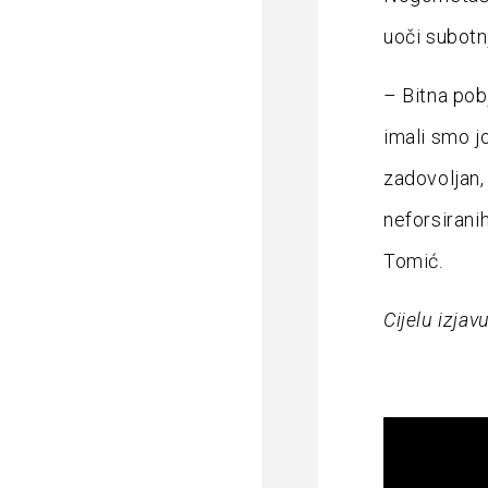
uoči subotn
– Bitna pobj
imali smo j
zadovoljan,
neforsiranih
Tomić.
Cijelu izjav