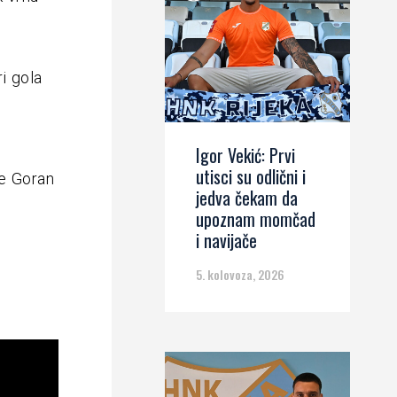
ri gola
Igor Vekić: Prvi
utisci su odlični i
je Goran
jedva čekam da
upoznam momčad
i navijače
5. kolovoza, 2026