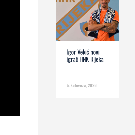
Igor Vekić novi
igrač HNK Rijeka
5. kolovoza, 2026