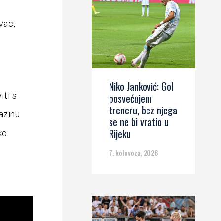
vac,
Niko Janković: Gol
iti s
posvećujem
treneru, bez njega
azinu
se ne bi vratio u
Rijeku
ko
7. kolovoza, 2026