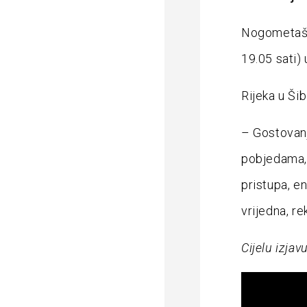
Nogometaši 
19.05 sati) 
Rijeka u Ši
– Gostovanj
pobjedama, 
pristupa, en
vrijedna, r
Cijelu izjav