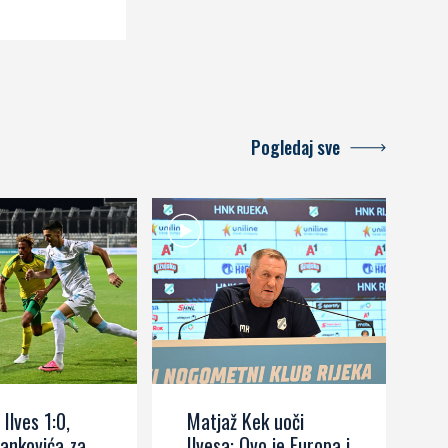
Pogledaj sve
 Ilves 1:0,
Matjaž Kek uoči
I
ankovića za
Ilvesa: Ovo je Europa i
s