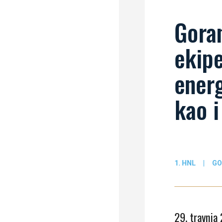
Gora
ekipe
energ
kao i
1. HNL
|
GO
29. travnja