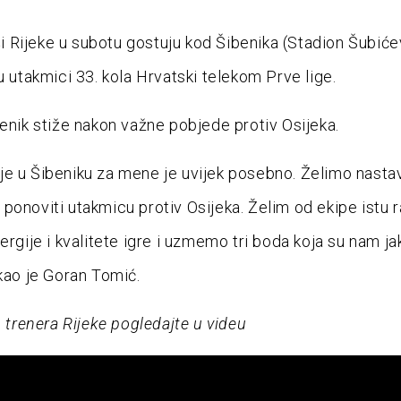
Rijeke u subotu gostuju kod Šibenika (Stadion Šubiće
u utakmici 33. kola Hrvatski telekom Prve lige.
benik stiže nakon važne pobjede protiv Osijeka.
e u Šibeniku za mene je uvijek posebno. Želimo nastav
ponoviti utakmicu protiv Osijeka. Želim od ekipe istu r
ergije i kvalitete igre i uzmemo tri boda koja su nam ja
ekao je Goran Tomić.
u trenera Rijeke pogledajte u videu