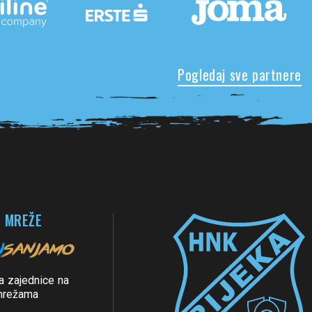
Pogledaj sve partnere
 MREŽE
a zajednice na
mrežama