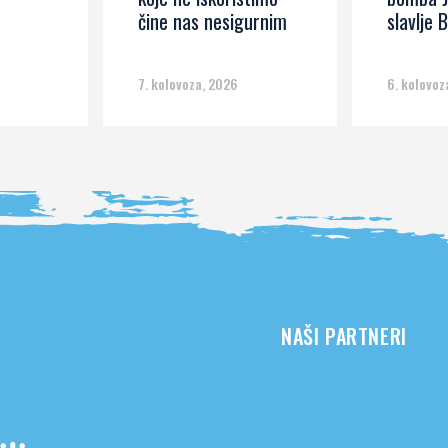
čine nas nesigurnim
slavlje B
7. kolovoza, 2026
6. kolovoz
NAŠI PARTNERI