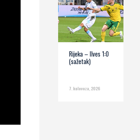
Rijeka – Ilves 1:0
(sažetak)
7. kolovoza, 2026