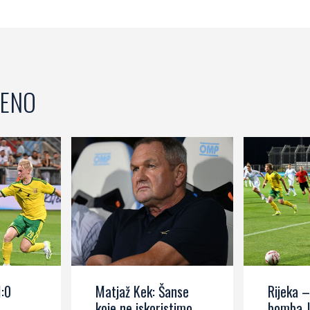
ENO
1:0
Matjaž Kek: Šanse
Rijeka –
koje ne iskoristimo
bomba J