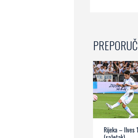
PREPORUČ
Rijeka – Ilves 
(sažetak)