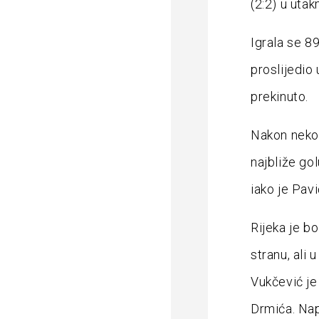
(2:2) u uta
Igrala se 8
proslijedio 
prekinuto.
Nakon nekol
najbliže gol
iako je Pavi
Rijeka je bo
stranu, ali u
Vukčević je
Drmića. Nap