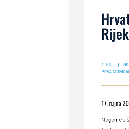
Hrvat
Rijek
1. HNL
|
HR
PRVA MOMČA
17. rujna 20
Nogometaši 