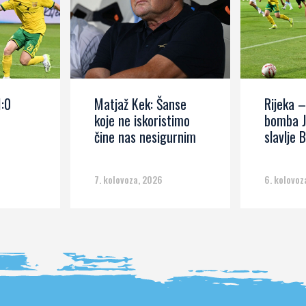
1:0
Matjaž Kek: Šanse
Rijeka –
koje ne iskoristimo
bomba J
čine nas nesigurnim
slavlje B
7. kolovoza, 2026
6. kolovoz