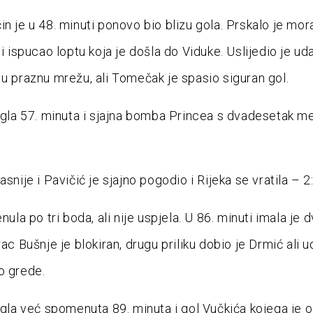
in je u 48. minuti ponovo bio blizu gola. Prskalo je mor
bi ispucao loptu koja je došla do Viduke. Uslijedio je ud
 u praznu mrežu, ali Tomečak je spasio siguran gol.
tigla 57. minuta i sjajna bomba Princea s dvadesetak m
asnije i Pavičić je sjajno pogodio i Rijeka se vratila – 2:
enula po tri boda, ali nije uspjela. U 86. minuti imala je d
rac Bušnje je blokiran, drugu priliku dobio je Drmić ali u
o grede.
tigla već spomenuta 89. minuta i gol Vučkića kojega je 