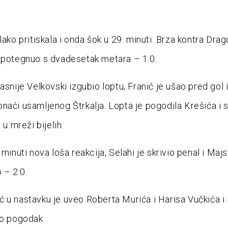
lako pritiskala i onda šok u 29. minuti. Brza kontra Drag
 potegnuo s dvadesetak metara – 1:0.
asnije Velkovski izgubio loptu, Franić je ušao pred gol 
naći usamljenog Štrkalja. Lopta je pogodila Krešića i
 u mreži bijelih.
 minuti nova loša reakcija, Selahi je skrivio penal i Maj
 – 2:0.
 u nastavku je uveo Roberta Murića i Harisa Vučkića i 
po pogodak.