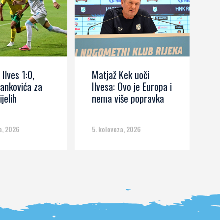
 Ilves 1:0,
Matjaž Kek uoči
I
ankovića za
Ilvesa: Ovo je Europa i
s
ijelih
nema više popravka
č
m
a, 2026
5. kolovoza, 2026
5.