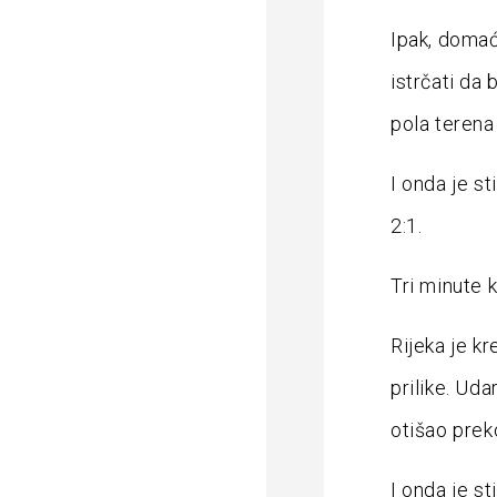
Ipak, domać
istrčati da 
pola terena
I onda je s
2:1.
Tri minute k
Rijeka je kr
prilike. Uda
otišao prek
I onda je s