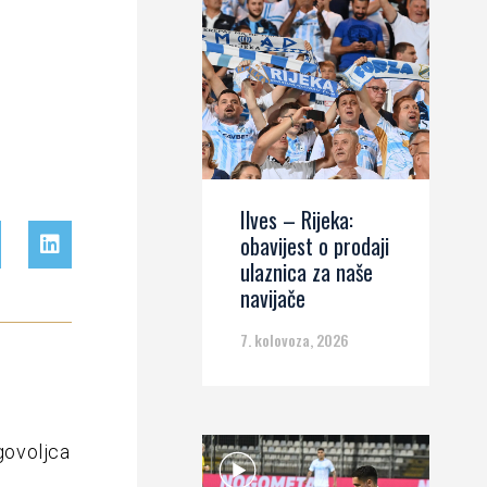
Ilves – Rijeka:
obavijest o prodaji
ulaznica za naše
navijače
7. kolovoza, 2026
govoljca