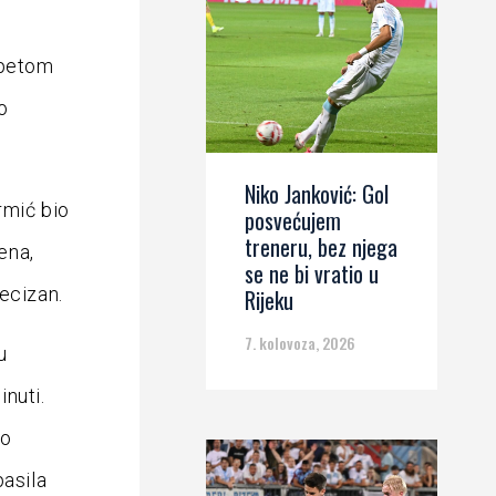
 petom
o
Niko Janković: Gol
rmić bio
posvećujem
treneru, bez njega
ena,
se ne bi vratio u
recizan.
Rijeku
7. kolovoza, 2026
u
inuti.
do
pasila