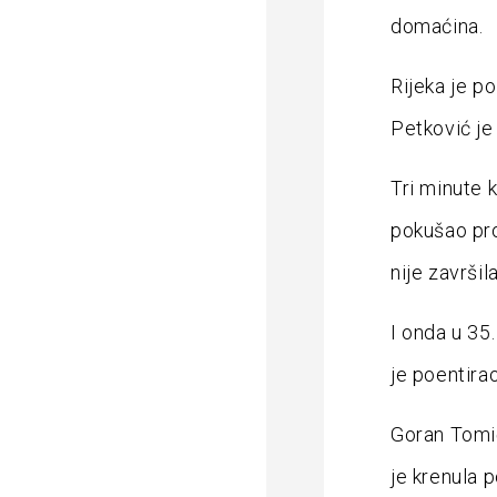
domaćina.
Rijeka je po
Petković je
Tri minute k
pokušao pro
nije završila
I onda u 35.
je poentirao
Goran Tomić
je krenula 