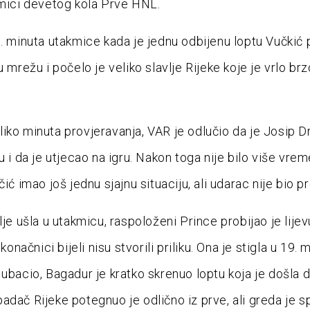
kmici devetog kola Prve HNL.
9. minuta utakmice kada je jednu odbijenu loptu Vučkić
u mrežu i počelo je veliko slavlje Rijeke koje je vrlo brz
iko minuta provjeravanja, VAR je odlučio da je Josip D
u i da je utjecao na igru. Nakon toga nije bilo više vrem
čić imao još jednu sjajnu situaciju, ali udarac nije bio p
lje ušla u utakmicu, raspoloženi Prince probijao je lijev
 konačnici bijeli nisu stvorili priliku. Ona je stigla u 19. m
 ubacio, Bagadur je kratko skrenuo loptu koja je došla 
adač Rijeke potegnuo je odlično iz prve, ali greda je s