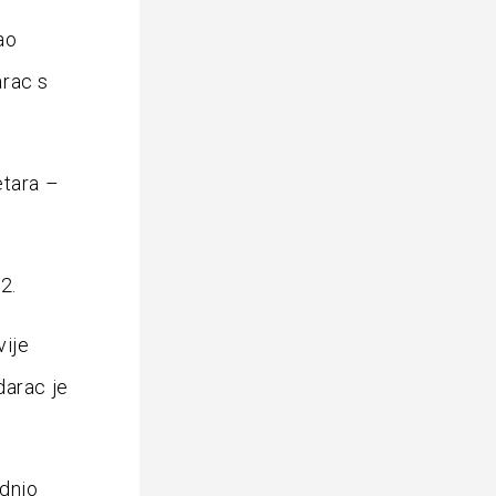
ao
arac s
etara –
2.
vije
darac je
odnio