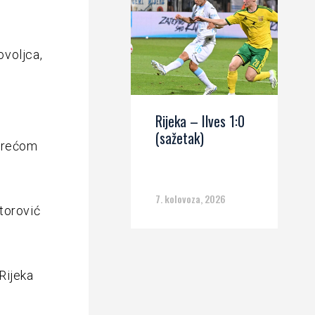
ovoljca,
Rijeka – Ilves 1:0
i
(sažetak)
 srećom
7. kolovoza, 2026
storović
Rijeka