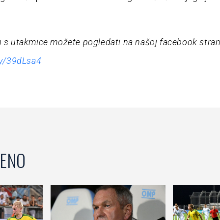
u s utakmice možete pogledati na našoj facebook stran
.ly/39dLsa4
ENO