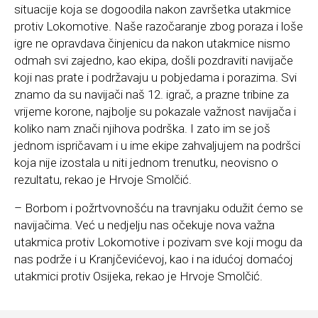
situacije koja se dogoodila nakon završetka utakmice
protiv Lokomotive. Naše razočaranje zbog poraza i loše
igre ne opravdava činjenicu da nakon utakmice nismo
odmah svi zajedno, kao ekipa, došli pozdraviti navijače
koji nas prate i podržavaju u pobjedama i porazima. Svi
znamo da su navijači naš 12. igrač, a prazne tribine za
vrijeme korone, najbolje su pokazale važnost navijača i
koliko nam znači njihova podrška. I zato im se još
jednom ispričavam i u ime ekipe zahvaljujem na podršci
koja nije izostala u niti jednom trenutku, neovisno o
rezultatu, rekao je Hrvoje Smolčić.
– Borbom i požrtvovnošću na travnjaku odužit ćemo se
navijačima. Već u nedjelju nas očekuje nova važna
utakmica protiv Lokomotive i pozivam sve koji mogu da
nas podrže i u Kranjčevićevoj, kao i na idućoj domaćoj
utakmici protiv Osijeka, rekao je Hrvoje Smolčić.