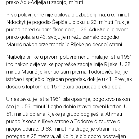
preko Adu-Adjeija u zadnjoj minuti…
Prvo poluvrijeme nije obilovalo uzbuđenjima, u 6. minuti
Ndockyt je pogodio Šepića u bloku, u 23. minuti Fruk je
pucao pored suparničkog gola, u 26. Adu-Adjei glavom
preko gola, a u 43. svoju je mrežu zamalo pogodio
Maurić nakon brze tranzicije Rijeke po desnoj strani.
Najbolje prilike u prvom poluvremenu imala je Istra 1961
i to nakon dvije velike pogreške zadnje linije Rijeke. U 38.
minuti Maurić je krenuo sam prema Todoroviću koji je
istrčao i spriječio izgledan pogodak, dok je u 41. Prevljak
došao s loptom do 16 metara pa pucao preko gola.
U nastavku je Istra 1961 bila opasnije, pogotovo nakon
što je u 56. minuti Legbo dobio izravni crveni karton. U
51. minuti obrana Rijeke je grubo pogriješila, Ahmeti
pucao iskosa s lijeve strane a Todorović zaustavio
njegov udarac. U 53. minuti na drugoj je strani Fruk
potegao s 25 metara, ali Kolić je bio dobro postavljen.