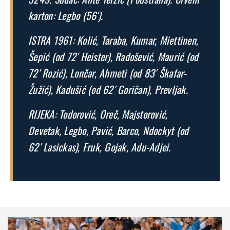
karton: Legbo (56′).
ISTRA 1961: Kolić, Taraba, Kumar, Miettinen,
Šepić (od 72′ Heister), Radošević, Maurić (od
72′ Rozić), Lončar, Ahmeti (od 83′ Škafar-
Žužić), Kadušić (od 62′ Goričan), Prevljak.
RIJEKA: Todorović, Oreč, Majstorović,
Devetak, Legbo, Pavić, Barco, Ndockyt (od
62′ Lasickas), Fruk, Gojak, Adu-Adjei.