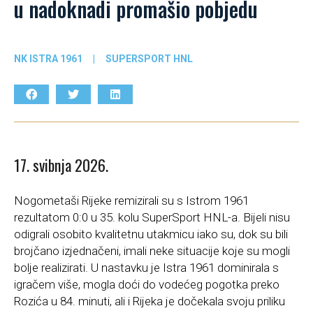
u nadoknadi promašio pobjedu
NK ISTRA 1961
|
SUPERSPORT HNL
17. svibnja 2026.
Nogometaši Rijeke remizirali su s Istrom 1961
rezultatom 0:0 u 35. kolu SuperSport HNL-a. Bijeli nisu
odigrali osobito kvalitetnu utakmicu iako su, dok su bili
brojčano izjednačeni, imali neke situacije koje su mogli
bolje realizirati. U nastavku je Istra 1961 dominirala s
igračem više, mogla doći do vodećeg pogotka preko
Rozića u 84. minuti, ali i Rijeka je dočekala svoju priliku