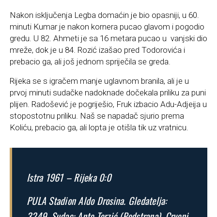
Nakon isključenja Legba domaćin je bio opasniji, u 60.
minuti Kumar je nakon kornera pucao glavom i pogodio
gredu. U 82. Ahmeti je sa 16 metara pucao u vanjski dio
mreže, dok je u 84. Rozić izašao pred Todorovića i
prebacio ga, ali još jednom spriječila se greda.
Rijeka se s igračem manje uglavnom branila, ali je u
prvoj minuti sudačke nadoknade dočekala priliku za puni
plijen. Radošević je pogriješio, Fruk izbacio Adu-Adjeija u
stopostotnu priliku. Naš se napadač sjurio prema
Koliću, prebacio ga, ali lopta je otišla tik uz vratnicu.
Istra 1961 – Rijeka 0:0
PULA Stadion Aldo Drosina. Gledatelja:
3249. Sudac: Ante Terzić (Podstrana). Crveni