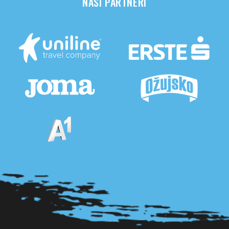
NAŠI PARTNERI
Pogledaj sve partnere