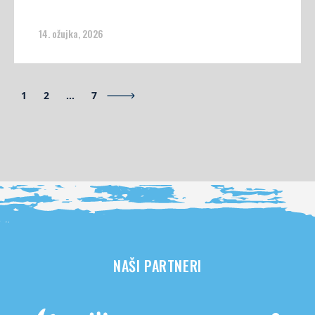
14. ožujka, 2026
1
2
…
7
NAŠI PARTNERI