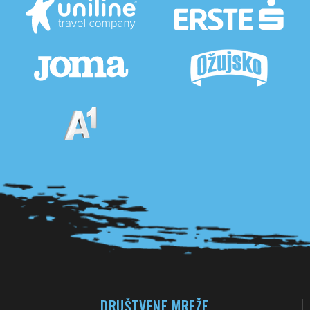
Pogledaj sve partnere
DRUŠTVENE MREŽE