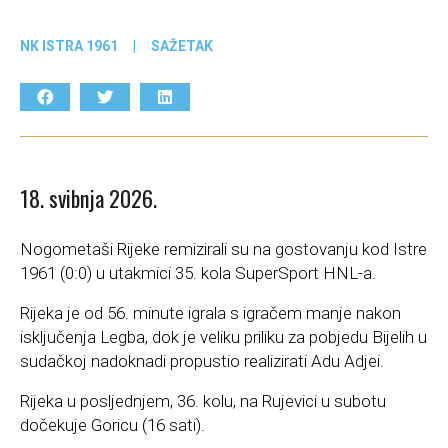
NK ISTRA 1961
|
SAŽETAK
18. svibnja 2026.
Nogometaši Rijeke remizirali su na gostovanju kod Istre
1961 (0:0) u utakmici 35. kola SuperSport HNL-a.
Rijeka je od 56. minute igrala s igračem manje nakon
isključenja Legba, dok je veliku priliku za pobjedu Bijelih u
sudačkoj nadoknadi propustio realizirati Adu Adjei.
Rijeka u posljednjem, 36. kolu, na Rujevici u subotu
dočekuje Goricu (16 sati).