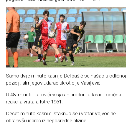
Samo dvije minute kasnije Delibašić se našao u odličnoj
poziciji, ali njegov udarac ukrotio je Vasiljević.
U 48. minuti Trailovićev sjajan prodor i udarac i odlična
reakcija vratara Istre 1961.
Deset minuta kasnije istaknuo se i vratar Vojvodine
obranivši udarac iz neposredne blizine.