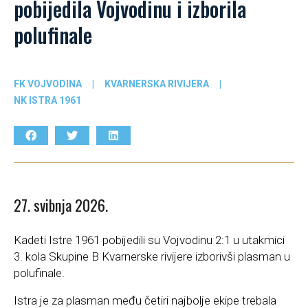
pobijedila Vojvodinu i izborila
polufinale
FK VOJVODINA
|
KVARNERSKA RIVIJERA
|
NK ISTRA 1961
27. svibnja 2026.
Kadeti Istre 1961 pobijedili su Vojvodinu 2:1 u utakmici
3. kola Skupine B Kvarnerske rivijere izborivši plasman u
polufinale.
Istra je za plasman među četiri najbolje ekipe trebala