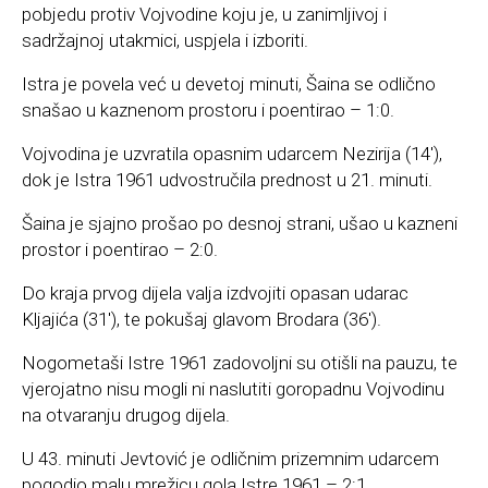
pobjedu protiv Vojvodine koju je, u zanimljivoj i
sadržajnoj utakmici, uspjela i izboriti.
Istra je povela već u devetoj minuti, Šaina se odlično
snašao u kaznenom prostoru i poentirao – 1:0.
Vojvodina je uzvratila opasnim udarcem Nezirija (14′),
dok je Istra 1961 udvostručila prednost u 21. minuti.
Šaina je sjajno prošao po desnoj strani, ušao u kazneni
prostor i poentirao – 2:0.
Do kraja prvog dijela valja izdvojiti opasan udarac
Kljajića (31′), te pokušaj glavom Brodara (36′).
Nogometaši Istre 1961 zadovoljni su otišli na pauzu, te
vjerojatno nisu mogli ni naslutiti goropadnu Vojvodinu
na otvaranju drugog dijela.
U 43. minuti Jevtović je odličnim prizemnim udarcem
pogodio malu mrežicu gola Istre 1961 – 2:1.