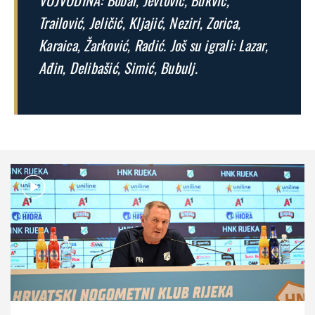
VOJVODINA: Bobar, Jevtović, Bukvić,
Trailović, Jeličić, Kljajić, Neziri, Zorica,
Karaica, Žarković, Radić. Još su igrali: Lazar,
Ađin, Delibašić, Simić, Bubulj.