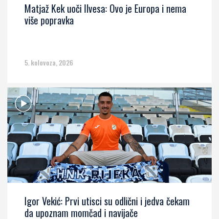
Matjaž Kek uoči Ilvesa: Ovo je Europa i nema
više popravka
5. kolovoza, 2026
Igor Vekić: Prvi utisci su odlični i jedva čekam
da upoznam momčad i navijače