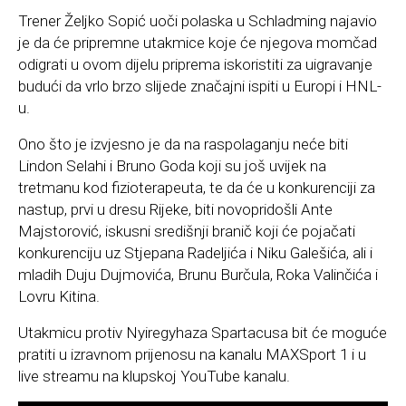
Trener Željko Sopić uoči polaska u Schladming najavio
je da će pripremne utakmice koje će njegova momčad
odigrati u ovom dijelu priprema iskoristiti za uigravanje
budući da vrlo brzo slijede značajni ispiti u Europi i HNL-
u.
Ono što je izvjesno je da na raspolaganju neće biti
Lindon Selahi i Bruno Goda koji su još uvijek na
tretmanu kod fizioterapeuta, te da će u konkurenciji za
nastup, prvi u dresu Rijeke, biti novopridošli Ante
Majstorović, iskusni središnji branič koji će pojačati
konkurenciju uz Stjepana Radeljića i Niku Galešića, ali i
mladih Duju Dujmovića, Brunu Burčula, Roka Valinčića i
Lovru Kitina.
Utakmicu protiv Nyiregyhaza Spartacusa bit će moguće
pratiti u izravnom prijenosu na kanalu MAXSport 1 i u
live streamu na klupskoj YouTube kanalu.