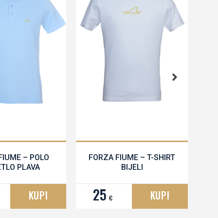
FIUME – POLO
FORZA FIUME – T-SHIRT
ETLO PLAVA
BIJELI
25
4
KUPI
KUPI
€