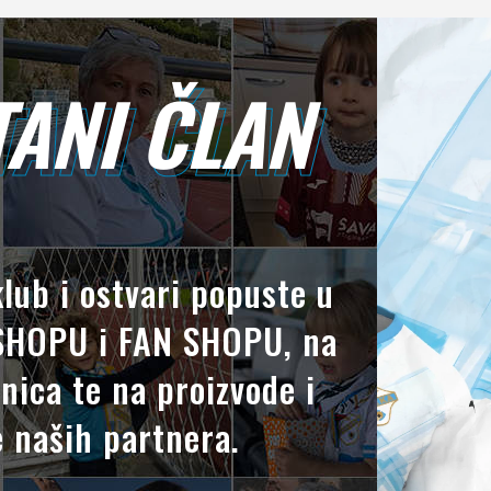
ANI ČLAN
TANI ČLAN
klub i ostvari popuste u
HOPU i FAN SHOPU, na
nica te na proizvode i
 naših partnera.