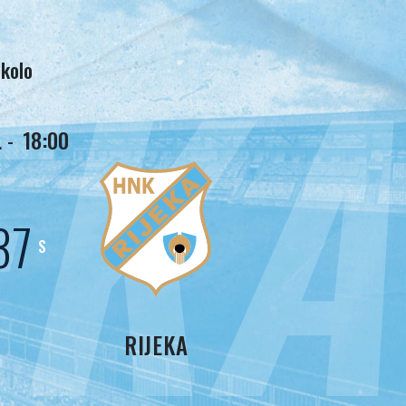
EKA
 kolo
 -
18:00
34
S
RIJEKA