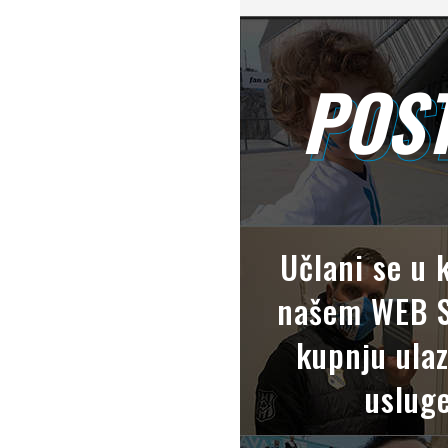
POST
POS
Učlani se u 
našem WEB S
kupnju ulaz
usluge