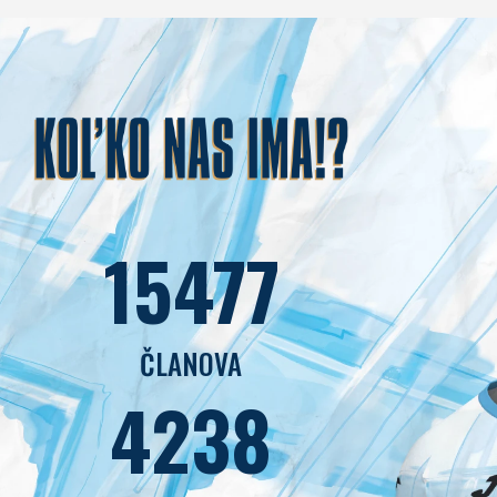
15477
ČLANOVA
4238