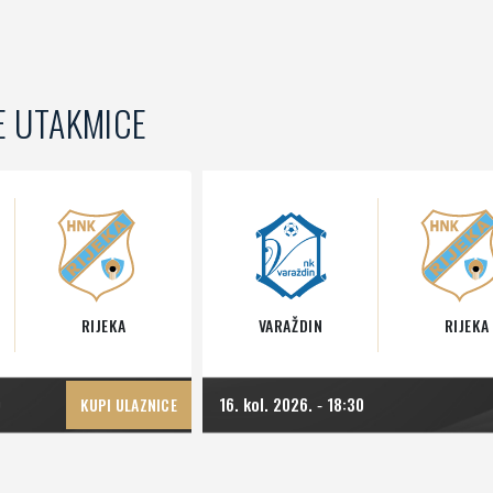
E UTAKMICE
RIJEKA
VARAŽDIN
RIJEKA
0
16. kol. 2026.
18:30
KUPI ULAZNICE
-