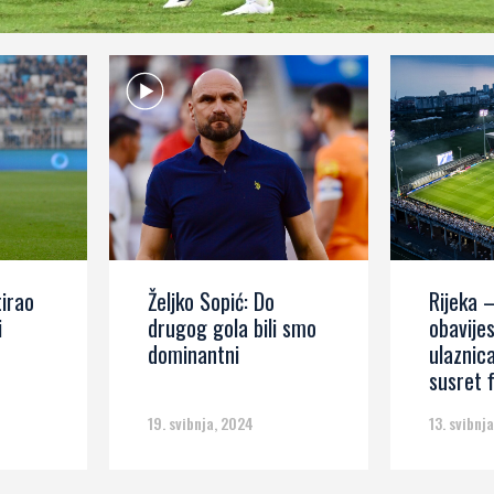
tirao
Željko Sopić: Do
Rijeka 
i
drugog gola bili smo
obavijes
dominantni
ulaznic
susret 
19. svibnja, 2024
13. svibnj