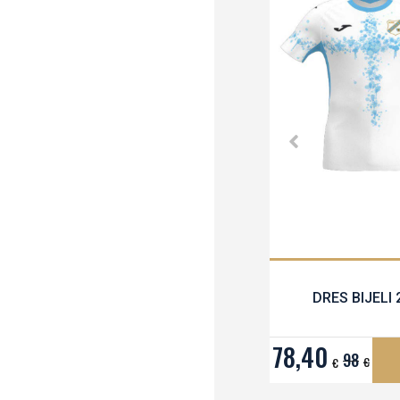
DRES BIJELI 
78,40
98
€
€