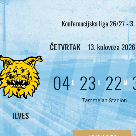
IJ
Konferencijska liga 26/27
- 3.
ČETVRTAK
- 13. kolovoza 2026.
04
23
22
D
S
M
Tammelan Stadion
ILVES