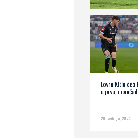
Lovro Kitin debi
u prvoj momčad
20. svibnja, 2024