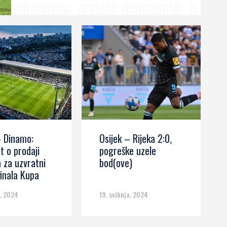
donio je Rijeci prednost...
– Dinamo:
Osijek – Rijeka 2:0,
t o prodaji
pogreške uzele
a za uzvratni
bod(ove)
finala Kupa
a, 2024
19. svibnja, 2024