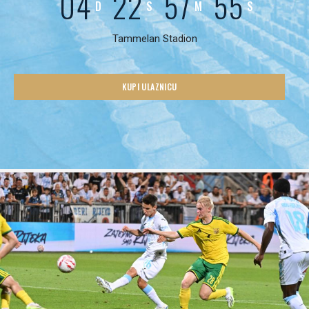
04
22
57
53
D
S
M
S
Tammelan Stadion
KUPI ULAZNICU