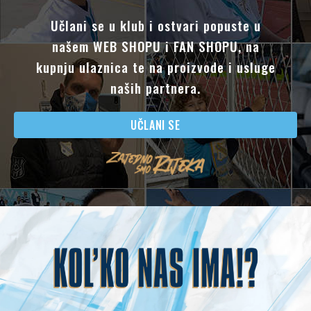
POSTANI ČLAN
POSTANI ČLAN
Učlani se u klub i ostvari popuste u
našem WEB SHOPU i FAN SHOPU, na
kupnju ulaznica te na proizvode i usluge
naših partnera.
UČLANI SE