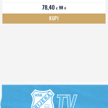
DRES BIJELI 26/27
78,40
98
€
€
KUPI