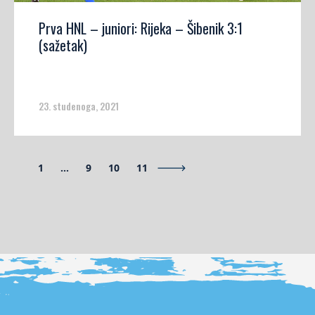
Prva HNL – juniori: Rijeka – Šibenik 3:1
(sažetak)
23. studenoga, 2021
1
…
9
10
11