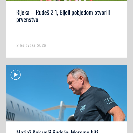
Rijeka – Rudeš 2:1, Bijeli pobjedom otvorili
prvenstvo
2. kolovoza, 2026
Matjaž Kek uoči Rudeša: Moramo biti