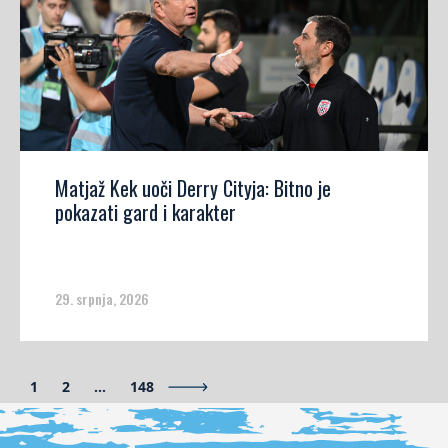
Matjaž Kek uoči Derry Cityja: Bitno je
pokazati gard i karakter
29. srpnja, 2026
1
2
…
148