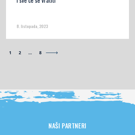
i sve će se vratiti
8. listopada, 2023
1
2
…
8
NAŠI PARTNERI