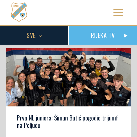
SVE
RIJEKA TV
Prva NL juniora: Šimun Butić pogodio trijumf
na Poljudu