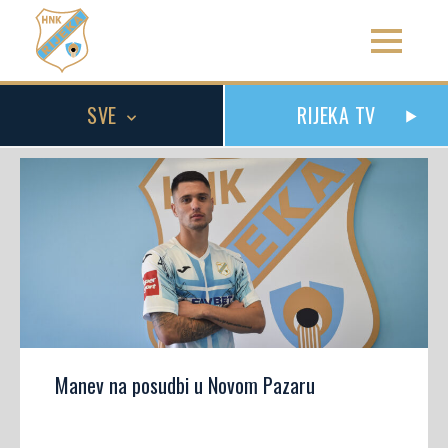
SVE
RIJEKA TV
Manev na posudbi u Novom Pazaru