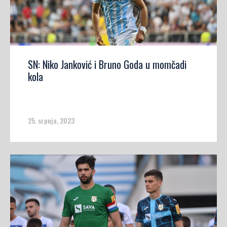
SN: Niko Janković i Bruno Goda u momčadi
kola
25. srpnja, 2023