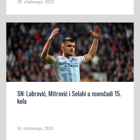
28. studenoga, 2023
SN: Labrović, Mitrović i Selahi u momčadi 15.
kola
14. studenoga, 2023