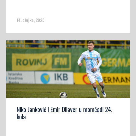
14. ožujka, 2023
Niko Janković i Emir Dilaver u momčadi 24.
kola