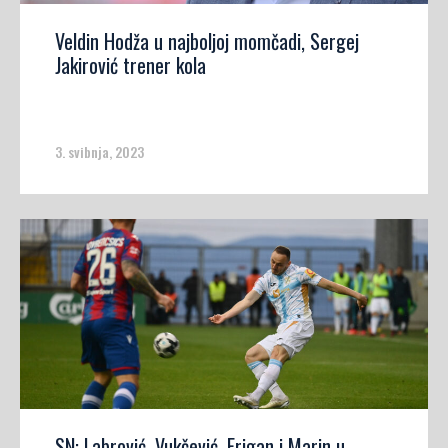
Veldin Hodža u najboljoj momčadi, Sergej
Jakirović trener kola
3. svibnja, 2023
SN: Labrović, Vukčević, Frigan i Marin u