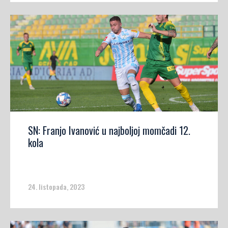
SN: Franjo Ivanović u najboljoj momčadi 12.
kola
24. listopada, 2023