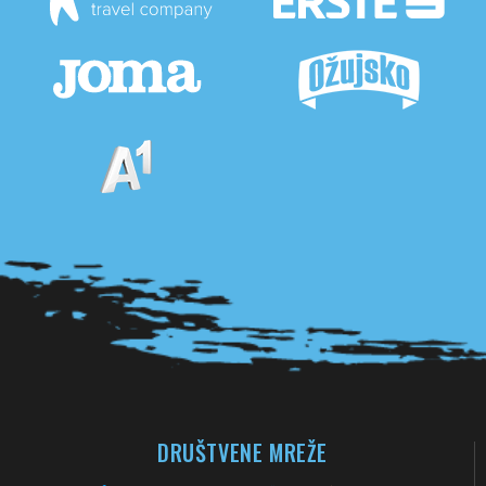
Pogledaj sve partnere
DRUŠTVENE MREŽE