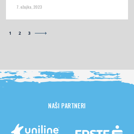
7. ožujka, 2023
1
2
3
NAŠI PARTNERI