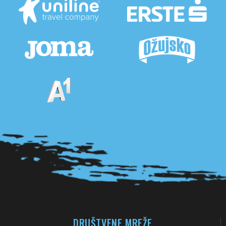
Pogledaj sve partnere
DRUŠTVENE MREŽE