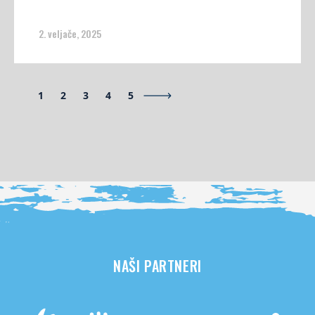
2. veljače, 2025
1
2
3
4
5
NAŠI PARTNERI