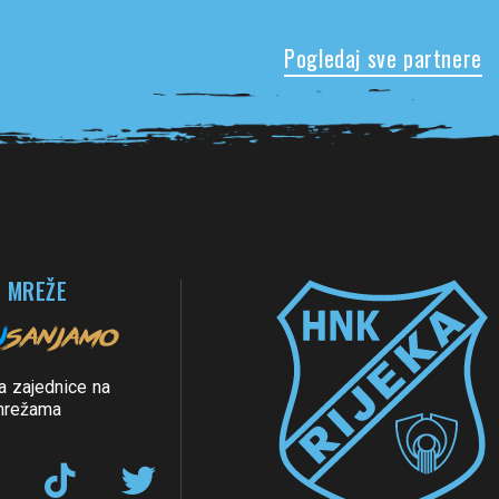
Pogledaj sve partnere
 MREŽE
a zajednice na
mrežama