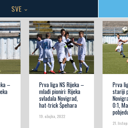
SVE
eka –
Prva liga NS Rijeka –
Prva li
ijeka
mlađi pioniri: Rijeka
stariji 
svladala Novigrad,
Novigr
hat-trick Špehara
0:1, M
pobjed
19. ožujka, 2022
21. listo