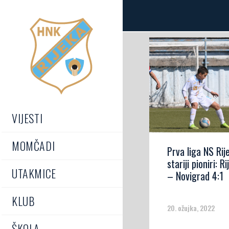
VIJESTI
MOMČADI
Prva liga NS Rij
stariji pioniri: R
UTAKMICE
– Novigrad 4:1
KLUB
20. ožujka, 2022
ŠKOLA