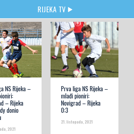
RIJEKA TV
ga NS Rijeka –
Prva liga NS Rijeka –
pioniri:
mlađi pioniri:
ad – Rijeka
Novigrad – Rijeka
ady donio
0:3
u
21. listopada, 2021
pada, 2021