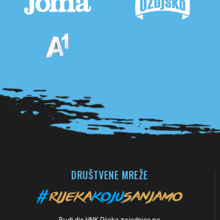
Pogledaj sve partnere
DRUŠTVENE MREŽE
Budi dio HNK Rijeka zajednice na