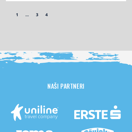
1
…
3
4
NAŠI PARTNERI