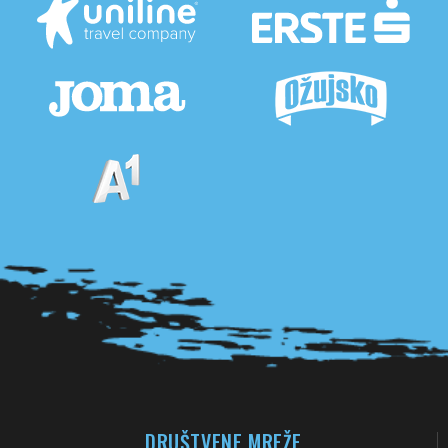
Pogledaj sve partnere
DRUŠTVENE MREŽE