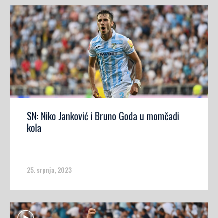
SN: Niko Janković i Bruno Goda u momčadi
kola
25. srpnja, 2023