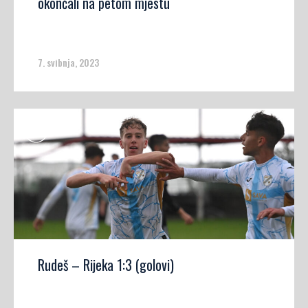
okončali na petom mjestu
7. svibnja, 2023
Rudeš – Rijeka 1:3 (golovi)