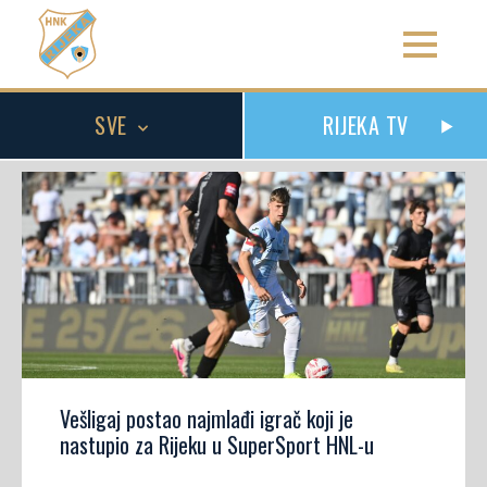
SVE
RIJEKA TV
Vešligaj postao najmlađi igrač koji je
nastupio za Rijeku u SuperSport HNL-u