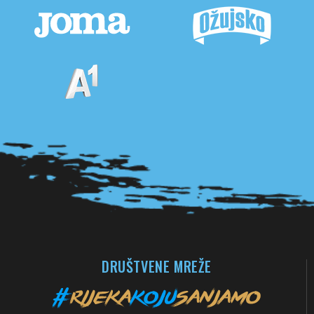
Pogledaj sve partnere
DRUŠTVENE MREŽE